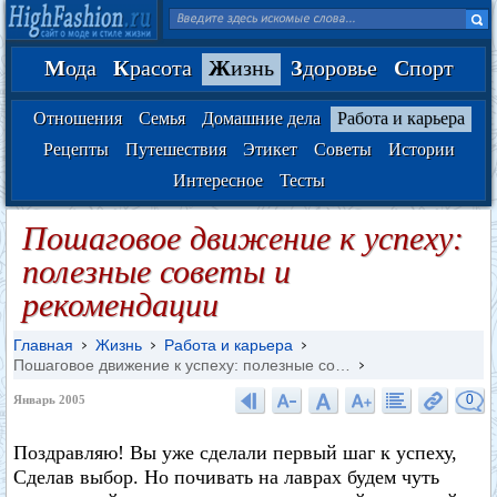
М
ода
К
расота
Ж
изнь
З
доровье
С
порт
Отношения
Семья
Домашние дела
Работа и карьера
Рецепты
Путешествия
Этикет
Советы
Истории
Интересное
Тесты
Пошаговое движение к успеху:
полезные советы и
рекомендации
Главная
Жизнь
Работа и карьера
Пошаговое движение к успеху: полезные со…
0
Январь 2005
Поздравляю! Вы уже сделали первый шаг к успеху,
Сделав выбор. Но почивать на лаврах будем чуть