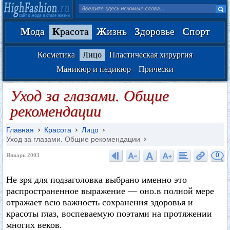
М
ода
К
расота
Ж
изнь
З
доровье
С
порт
Косметика
Лицо
Пластическая хирургия
Маникюр и педикюр
Прически
Уход за глазами. Общие
рекомендации
Главная
Красота
Лицо
Уход за глазами. Общие рекомендации
0
Январь 2003
Не зря для подзаголовка выбрано именно это
распространенное выражение — оно.в полной мере
отражает всю важность сохранения здоровья и
красоты глаз, воспеваемую поэтами на протяжении
многих веков.