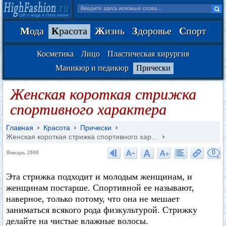
М
ода
К
расота
Ж
изнь
З
доровье
С
порт
Косметика
Лицо
Пластическая хирургия
Маникюр и педикюр
Прически
Женская короткая стрижка
спортивного характера
Главная
Красота
Прически
Женская короткая стрижка спортивного хар…
0
Январь 2000
Эта стрижка подходит и молодым женщинам, и
женщинам постарше. Спортивной ее называют,
наверное, только потому, что она не мешает
заниматься всякого рода физкультурой. Стрижку
делайте на чистые влажные волосы.