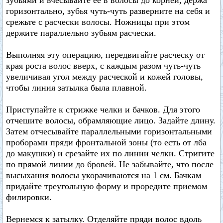
зубьями и вчесывайте ее в волосы до корней, держа
горизонтально, зубья чуть-чуть разверните на себя и
срежьте с расчески волосы. Ножницы при этом
держите параллельно зубьям расчески.
Выполняя эту операцию, передвигайте расческу от
края роста волос вверх, с каждым разом чуть-чуть
увеличивая угол между расческой и кожей головы,
чтобы линия затылка была плавной.
Приступайте к стрижке челки и бачков. Для этого
отчешите волосы, обрамляющие лицо. Задайте длину.
Затем отчесывайте параллельными горизонтальными
проборами пряди фронтальной зоны (то есть от лба
до макушки) и срезайте их по линии челки. Стригите
по прямой линии до бровей. Не забывайте, что после
высыхания волосы укорачиваются на 1 см. Бачкам
придайте треугольную форму и проредите приемом
филировки.
Вернемся к затылку. Отделяйте пряди волос вдоль