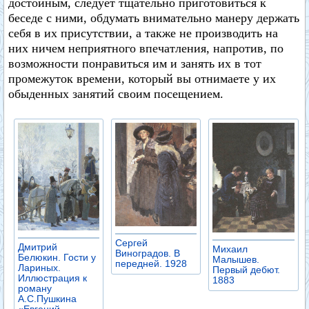
достойным, следует тщательно приготовиться к
беседе с ними, обдумать внимательно манеру держать
себя в их присутствии, а также не производить на
них ничем неприятного впечатления, напротив, по
возможности понравиться им и занять их в тот
промежуток времени, который вы отнимаете у их
обыденных занятий своим посещением.
Сергей
Дмитрий
Михаил
Виноградов. В
Белюкин. Гости у
Малышев.
передней. 1928
Лариных.
Первый дебют.
Иллюстрация к
1883
роману
А.С.Пушкина