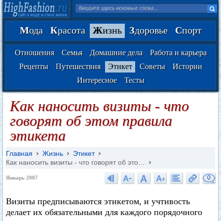
М
ода
К
расота
Ж
изнь
З
доровье
С
порт
Отношения
Семья
Домашние дела
Работа и карьера
Рецепты
Путешествия
Этикет
Советы
Истории
Интересное
Тесты
Как наносить визиты - что
говорят об этом правила
этикета
Главная
Жизнь
Этикет
Как наносить визиты - что говорят об это…
0
Январь 2007
Визиты предписываются этикетом, и учтивость
делает их обязательными для каждого порядочного