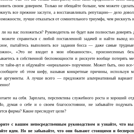
ливить своим доверием. Только не обещайте больше, чем можете сделат
ркнуть все прежние заслуги, а восстанавливать репутацию— дело довол
озможности, лучше отказаться от сомнительного триумфа, чем рискнуть и
ли на вас положиться? Руководитель не будет вам полностью доверять д
 можете справиться с любой поставленной задачей и найти выход из
ное, пытайтесь выполнить все задания босса — даже самые трудные.
можно», «Это не входит в мои обязанности», произнесенных бе
ываетесь в собственной беспомощности и рискуете вообще потерять ме
те тайм-аут и обдумайте «нереальное» поручение. Может быть, оно все
сообщите об этом шефу, называя конкретные причины, используя м
е аргументы. А лучше всего — предложите альтернативный вариант
венно!
отаете на себя. Зарплата, перспектива служебного роста и хороший о
Но, думая о себе и о своем благосостоянии, не забывайте подума
ется фирма? Какие преследует цели?
рите с вашим непосредственным руководством и узнайте, что вы 
айте идеи. Но не забывайте, что они бывают стоящими и бесперс