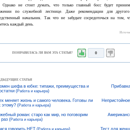
. Однако не стоит думать, что только главный босс будет приним
ижении по служебной лестнице. Даже рекомендации для другого
едственный начальник. Так что не забудьте сосредоточься на том, 
аетесь каждый день.
Источни
0
ПОНРАВИЛАСЬ ЛИ ВАМ ЭТА СТАТЬЯ?
РЕДЫДУЩИЕ СТАТЬИ
омен шефа в юбке: типажи, преимущества и
Прибавка 
остатки (
)
Работа и карьера
ех меняет жизнь и самого человека. Готовы ли
Непристойное
к этому? (
)
Работа и карьера
жебный роман: старо как мир, но поговорим
Американск
 раз (
)
Работа и карьера
мся говорить НЕТ (
)
Тест для женщ
Работа и карьера