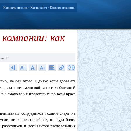
Написать письмо
Карта сайта
Главная страница
•
•
 компании: как
ь …
0
но, не без этого. Однако если добавить
мы, стать незаменимой; а то и любимицей
 вы сможете их представить во всей красе
спективных сотрудников годами сидят на
гие, не такие способные, но куда более
х работников и добиваются расположения