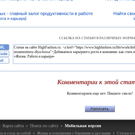
ых - главный залог продуктивности в работе
Найти сво
)
ота и карьера
ССЫЛКА НА СТАТЬЮ В РАЗЛИЧНЫХ ФОРМА
ML
Code
xt
Комментарии к этой ста
Комментариев еще нет. Пишите смело!
Карта сайта
Поиск по сайту
Мобильная версия
♥
♥
♥
а и уход за собой
Жизнь и отношения с близкими и друзьями
Статьи и 
♥
♥