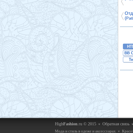
Отд
(
Раб
HT
BB 
Te
High
Fashion
.ru © 2015
Обратная связь
♥
Мода и стиль в одеже и аксессуарах
Красот
♥