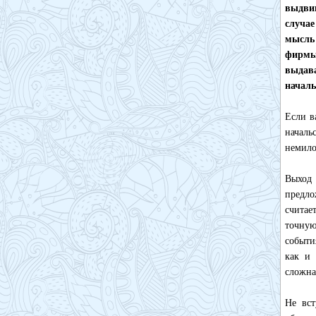
выдвиг
случа
мысль 
фирмы,
выдава
началь
Если в
началь
немило
Выход 
предло
считае
точную
событи
как и 
сложна
Не вст