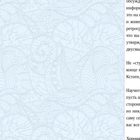
обсужд
информ
это на
и живе
ретрог
что вы
утверж
двусмы
Не «ст
конце 
Кстати
Научит
пусть 
сторон
но ник
саму с
вас вс
Хороши