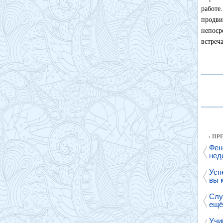
работе
продв
непоср
встреч
‹ П
Фен
нед
Усп
вы 
Слу
ещё
Учи