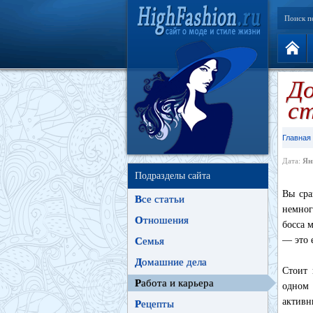
Поиск п
До
ст
Главная
Дата:
Ян
Подразделы сайта
Вы сра
В
се статьи
немног
О
тношения
босса 
— это 
С
емья
Д
омашние дела
Стоит 
Р
абота и карьера
одном 
активн
Р
ецепты