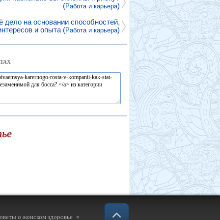
(
)
Работа и карьера
ё дело на основании способностей,
интересов и опыта (
)
Работа и карьера
ТАХ
тье
советы о женском здоровье
♥