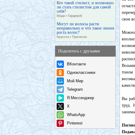
Кто такой стилист, и возможно
осчаст
ли стать стилистом для самой
себя?
перече
Мода
›
Гардероб
свои в
Могут ли волосы расти
неправильно и что такое линия
роста волос?
Можно 
Красота
›
Прически
вполне
возмож
Поделитесь с друзьями
невоз
распис
ВКонтакте
Возьми
тоном 
Одноклассники
весомы
Мой Мир
качест
Telegram
Я.Мессенджер
Вы раб
труд. 
X
занима
WhatsApp
Pinterest
Погово
Подав