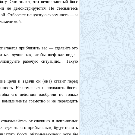
боту. Они знают, что вечно занятый босс
ни не демонстрируются. Не стесняйтесь
нной. Отбросьте ненужную скромность — и
незаменимой.
опытается приблизить вас — сделайте это
диться лучше так, чтобы шеф вас видел.
ализируйте рабочую ситуацию... Такую
кие цели и задачи он (она) ставит перед
нность. Не помешает и похвалить босса.
тобы его действия одобрили не только
 комплименты грамотно и не переходить
 отказывайтесь от сложных и неприятных
ее сделать .его прибыльным, будут ценить
ндидатуру боссу, обдумывающему, кого бы