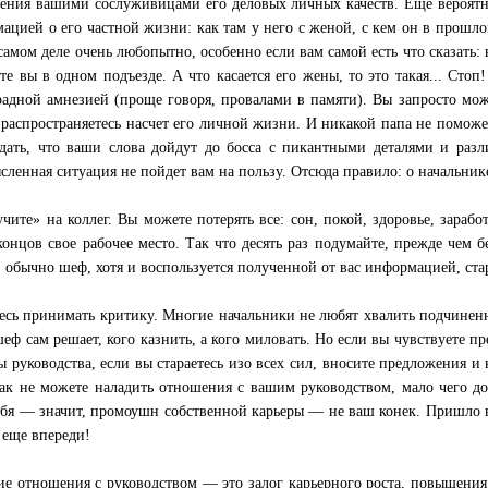
ения вашими сослуживицами его деловых личных качеств. Еще вероятнее
ацией о его частной жизни: как там у него с женой, с кем он в прошлом
 самом деле очень любопытно, особенно если вам самой есть что сказать
те вы в одном подъезде. А что касается его жены, то это такая... Стоп!
радной амнезией (проще говоря, провалами в памяти). Вы запросто може
 распространяетесь насчет его личной жизни. И никакой папа не поможе
дать, что ваши слова дойдут до босса с пикантными деталями и раз
сленная ситуация не пойдет вам на пользу. Отсюда правило: о начальни
учите» на коллег. Вы можете потерять все: сон, покой, здоровье, зараб
концов свое рабочее место. Так что десять раз подумайте, прежде чем б
, обычно шеф, хотя и воспользуется полученной от вас информацией, стар
есь принимать критику. Многие начальники не любят хвалить подчиненн
шеф сам решает, кого казнить, а кого миловать. Но если вы чувствуете п
ы руководства, если вы стараетесь изо всех сил, вносите предложения и
ак не можете наладить отношения с вашим руководством, мало чего до
ебя — значит, промоушн собственной карьеры — не ваш конек. Пришло в
е еще впереди!
е отношения с руководством — это залог карьерного роста, повышения