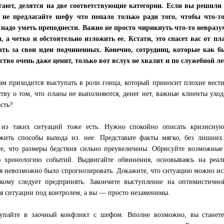
ают, делятся на две соответствующие категории. Если вы решили 
е не предлагайте шефу что попало только ради того, чтобы что-
надо уметь преподнести. Важно не просто чирикнуть что-то невразу
 а четко и обстоятельно изложить ее. Кстати, это спасет вас от п
ть за свои идеи подчиненных. Конечно, сотрудниц, которые как б
ство очень даже ценит, только вот вслух не хвалит и по служебной ле
ам приходится выступать в роли гонца, который приносит плохие вест
ству о том, что планы не выполняются, денег нет, важные клиенты уходя
сть?
из таких ситуаций тоже есть. Нужно спокойно описать кризисную
жить способы выхода из. нее. Представьте факты мягко, без лишних
те, что размеры бедствия сильно преувеличены. Обрисуйте возможные 
 хронологию событий. Выдвигайте обвинения, основываясь на реал
я невозможно было спрогнозировать. Докажите, что ситуацию можно ис
кому следует предпринять. Закончите выступление на оптимистичной
я ситуации под контролем, а вы — просто незаменимы.
упайте в заочный конфликт с шефом. Вполне возможно, вы станете