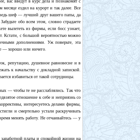
, вас введут в курс дела и познакомят с
 месяце ездил на курорт и так далее. Все
: ведь шеф — лучший друг вашего папы, да
 Забудьте обо всем этом, словно страдаете
те вылететь из фирмы, если босс узнает,
т. Кстати, с большой вероятностью можно
личными дополнениями. Уж поверьте, эта
ке — хорошо или ничего.
оток, репутацию, душевное равновесие и в
ежать к начальству с докладной запиской.
ается избавиться от такой сотрудницы.
ых — чтобы те не расслаблялись. Так что
редвзятое отношение к себе и неприязнь со
 коррективы, интересуетесь делами фирмы,
стигли и смертельно устали раскручивать
ремя менять работу. Не отчаивайтесь — у
 заработной платы и спокойной жизни на