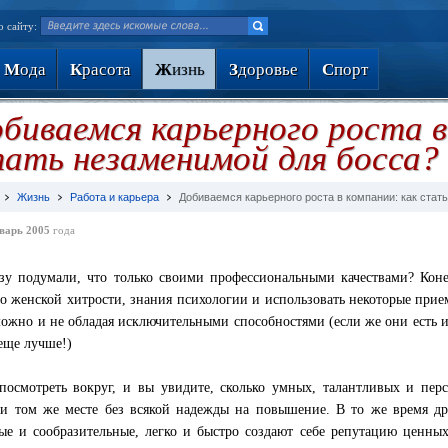
о сайту:
М
ода
К
расота
Ж
изнь
З
доровье
С
порт
биваемся карьерного роста в
ать незаменимой для босса?
Жизнь
Работа и карьера
Добиваемся карьерного роста в компании: как стат
варь 2005
года
зу подумали, что только своими профессиональными качествами? Конеч
о женской хитрости, знания психологии и использовать некоторые прие
можно и не обладая исключительными способностями (если же они есть и
еще лучше!)
посмотреть вокруг, и вы увидите, сколько умных, талантливых и пер
и том же месте без всякой надежды на повышение. В то же время дру
ые и сообразительные, легко и быстро создают себе репутацию ценны