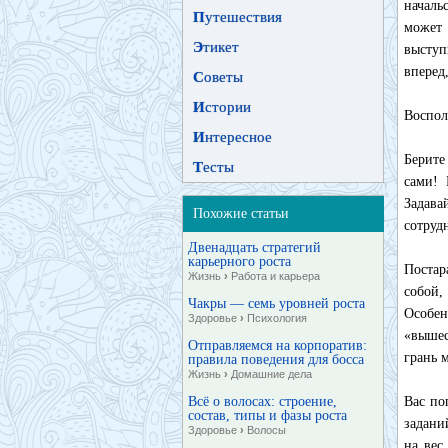
началь
П
утешествия
может 
Э
тикет
выступ
вперед
С
оветы
И
стории
Воспол
И
нтересное
Берите
Т
есты
сами! 
Задава
Похожие статьи
сотруд
Двенадцать стратегий
карьерного роста
Постар
Жизнь
›
Работа и карьера
собой,
Чакры — семь уровней роста
Особен
Здоровье
›
Психология
«вышес
Отправляемся на корпоратив:
грань 
правила поведения для босса
Жизнь
›
Домашние дела
Всё о волосах: строение,
Вас по
состав, типы и фазы роста
задани
Здоровье
›
Волосы
на вес