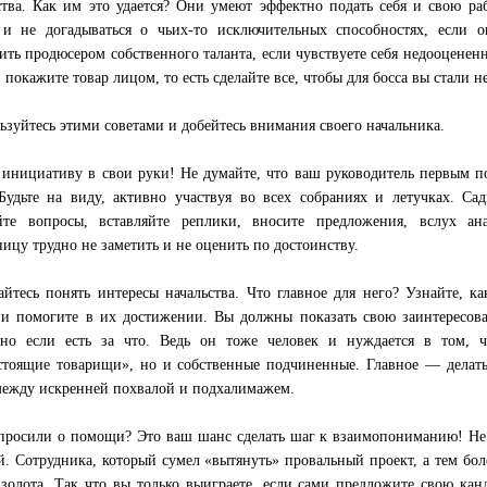
ства. Как им это удается? Они умеют эффектно подать себя и свою ра
и не догадываться о чьих-то исключительных способностях, если о
ить продюсером собственного таланта, если чувствуете себя недооцене
, покажите товар лицом, то есть сделайте все, чтобы для босса вы стали 
ьзуйтесь этими советами и добейтесь внимания своего начальника.
 инициативу в свои руки! Не думайте, что ваш руководитель первым п
Будьте на виду, активно участвуя во всех собраниях и летучках. Са
йте вопросы, вставляйте реплики, вносите предложения, вслух ан
ницу трудно не заметить и не оценить по достоинству.
айтесь понять интересы начальства. Что главное для него? Узнайте, ка
 и помогите в их достижении. Вы должны показать свою заинтересова
но если есть за что. Ведь он тоже человек и нуждается в том, ч
тоящие товарищи», но и собственные подчиненные. Главное — делать
между искренней похвалой и подхалимажем.
просили о помощи? Это ваш шанс сделать шаг к взаимопониманию! Не
й. Сотрудника, который сумел «вытянуть» провальный проект, а тем бол
 золота. Так что вы только выиграете, если сами предложите свою ка