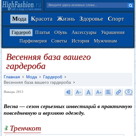
М
ода
К
расота
Ж
изнь
З
доровье
С
порт
Гардероб
Платья
Обувь
Аксессуары
Украшения
Парфюмерия
Советы
История
Мужчинам
Весенняя база вашего
гардероба
Главная
Мода
Гардероб
Весенняя база вашего гардероба
0
Январь 2013
Весна — сезон серьезных инвестиций в практичную
повседневную и верхнюю одежду.
Тренчкот