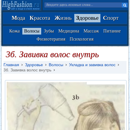
М
ода
К
расота
Ж
изнь
З
доровье
С
порт
Кожа
Волосы
Зубы
Медицина
Массаж
Питание
Физиотерапия
Психология
3б. Завивка волос внутрь
Главная
Здоровье
Волосы
Укладка и завивка волос
3б. Завивка волос внутрь