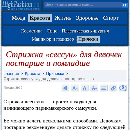
М
ода
К
расота
Ж
изнь
З
доровье
С
порт
Косметика
Лицо
Пластическая хирургия
Маникюр и педикюр
Прически
Стрижка «сессун» для девочек
постарше и помладше
Главная
Красота
Прически
Стрижка «сессун» для девочек постарше и …
0
Январь 2000
Стрижка «сессун» — просто находка для
начинающего парикмахерского самоучки.
Ее можно делать несколькими способами. Девочкам
постарше рекомендуем делать стрижку по следующей