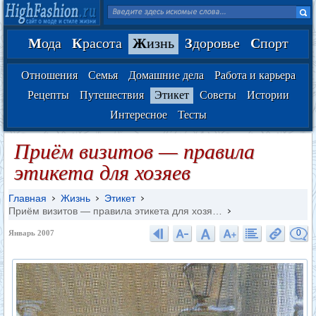
М
ода
К
расота
Ж
изнь
З
доровье
С
порт
Отношения
Семья
Домашние дела
Работа и карьера
Рецепты
Путешествия
Этикет
Советы
Истории
Интересное
Тесты
Приём визитов — правила
этикета для хозяев
Главная
Жизнь
Этикет
Приём визитов — правила этикета для хозя…
0
Январь 2007