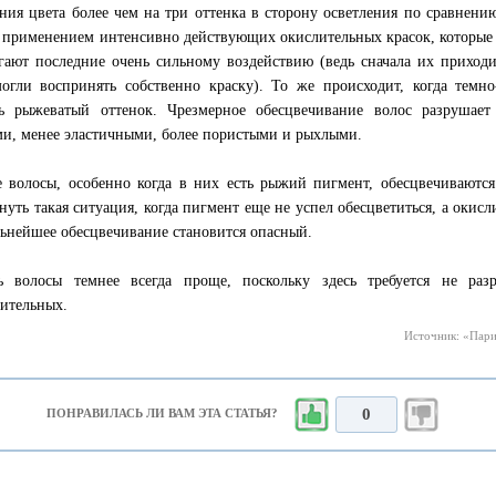
ния цвета более чем на три оттенка в сторону осветления по сравнен
 применением интенсивно действующих окислительных красок, которые 
гают последние очень сильному воздействию (ведь сначала их приходи
огли воспринять собственно краску). То же происходит, когда темн
ь рыжеватый оттенок. Чрезмерное обесцвечивание волос разрушает
и, менее эластичными, более пористыми и рыхлыми.
 волосы, особенно когда в них есть рыжий пигмент, обесцвечиваются
нуть такая ситуация, когда пигмент еще не успел обесцветиться, а окисл
льнейшее обесцвечивание становится опасный.
ь волосы темнее всегда проще, поскольку здесь требуется не раз
ительных.
Источник: «Парик
0
ПОНРАВИЛАСЬ ЛИ ВАМ ЭТА СТАТЬЯ?