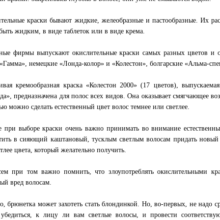
тельные краски бывают жидкие, желеобразные и пастообразные. Их ра
быть жидким, в виде таблеток или в виде крема.
ные фирмы выпускают окислительные краски самых разных цветов и о
 «Гамма», немецкие «Лонда-колор» и «Колестон», болгарские «Альма-спе
ивая кремообразная краска «Колестон 2000» (17 цветов), выпускаем
да», предназначена для полос всех видов. Она оказывает смягчающее во
ю можно сделать естественный цвет волос темнее или светлее.
 при выборе краски очень важно принимать во внимание естественны
тить в сияющий каштановый, тусклым светлым волосам придать новый б
етлее цвета, который желательно получить.
ем при том важно помнить, что злоупотреблять окислительными кр
ый вред волосам.
о, брюнетка может захотеть стать блондинкой. Но, во-первых, не надо ср
убедиться, к лицу ли вам светлые волосы, и провести соответству