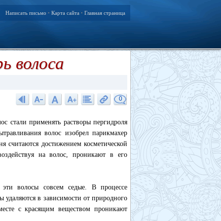
Написать письмо
Карта сайта
Главная страница
•
•
ь волоса
0
лос стали применять растворы пергидроля
ытравливания волос изобрел парикмахер
дня считаются достижением косметической
воздействуя на волос, проникают в его
 эти волосы совсем седые. В процессе
ы удаляются в зависимости от природного
вместе с красящим веществом проникают