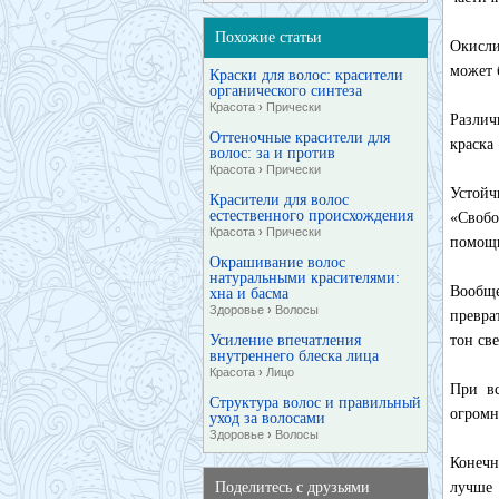
Похожие статьи
Окисли
может 
Краски для волос: красители
органического синтеза
Красота
›
Прически
Различ
Оттеночные красители для
краска
волос: за и против
Красота
›
Прически
Устойч
Красители для волос
естественного происхождения
«Свобо
Красота
›
Прически
помощь
Окрашивание волос
натуральными красителями:
Вообще
хна и басма
Здоровье
›
Волосы
превра
Усиление впечатления
тон св
внутреннего блеска лица
Красота
›
Лицо
При вс
Структура волос и правильный
огромн
уход за волосами
Здоровье
›
Волосы
Конечн
Поделитесь с друзьями
лучше 