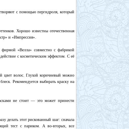
створяют с помощью пергидроля, который
ттенков. Хорошо известны отечественная
ктр» и «Импрессия».
ая фирмой «Велла» совместно с фабрикой
здействие с косметическим эффектом. С её
й цвет волос. Глухой коричневый можно
леск. Рекомендуется выбирать краску на
асками не стоит — это может принести
азу делать этот рискованный шаг: сначала
ющий тест с париком. А во-вторых, все