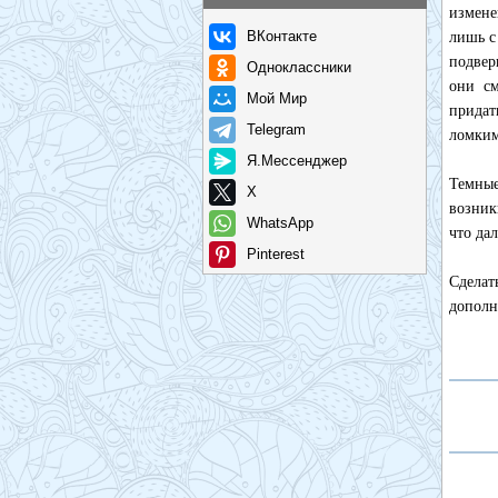
измене
ВКонтакте
лишь с
подвер
Одноклассники
они см
Мой Мир
придат
Telegram
ломким
Я.Мессенджер
Темные
X
возник
WhatsApp
что да
Pinterest
Сделат
дополн