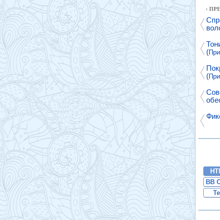
‹ П
Спр
вол
Тон
(
При
Пок
(
При
Сов
обе
Фик
HT
BB 
Te