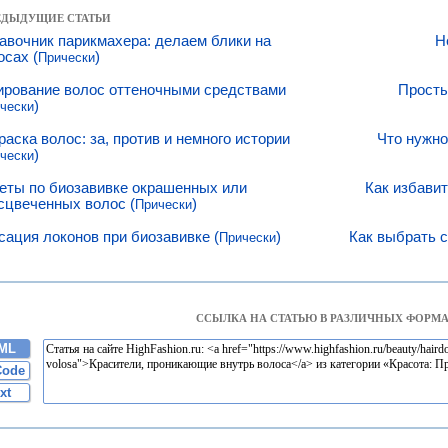
РЕДЫДУЩИЕ СТАТЬИ
авочник парикмахера: делаем блики на
Н
осах (
)
Прически
ирование волос оттеночными средствами
Просты
)
чески
раска волос: за, против и немного истории
Что нужно
)
чески
еты по биозавивке окрашенных или
Как избавит
сцвеченных волос (
)
Прически
сация локонов при биозавивке (
)
Как выбрать с
Прически
ССЫЛКА НА СТАТЬЮ В РАЗЛИЧНЫХ ФОРМА
ML
Code
xt