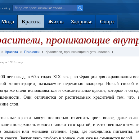
о сайту:
М
ода
К
расота
Ж
изнь
З
доровье
С
порт
асители, проникающие внутр
Красота
Прически
Красители, проникающие внутрь волоса
варь 1998
года
100 лет назад, в 60-х годах XIX века, во Франции для окрашивания во
ной концентрации, называемые перекисью водорода. Новый способ в
Тогда же стали использоваться и окислительные краски, которые и сего
ленности. Они отличаются от растительных красителей тем, что, 
нние слои.
тельные краски могут полностью изменить цвет волос, даже если
вания поверхность волоса становится открытой, и естественные пигмент
в большей или меньшей степени. Туда, где находились пигменты, 
ки краски. Закрепляясь глубоко в волосе, они уже не смываются водой.