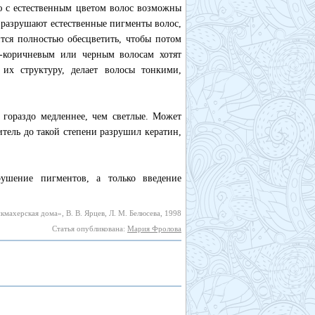
ию с естественным цветом волос возможны
разрушают естественные пигменты волос,
тся полностью обесцветить, чтобы потом
о-коричневым или черным волосам хотят
 их структуру, делает волосы тонкими,
 гораздо медленнее, чем светлые. Может
итель до такой степени разрушил кератин,
рушение пигментов, а только введение
махерская дома», В. В. Ярцев, Л. М. Белюсева, 1998
Статья опубликована:
Мария Фролова