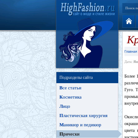
Поиск п
Кр
Главная
Дата:
Ян
Более 
Подразделы сайта
различ
В
се статьи
Гуго. 
промыш
К
осметика
внутре
Л
ицо
П
ластическая хирургия
Окисли
окраши
М
аникюр и педикюр
цвета 
П
рически
частич