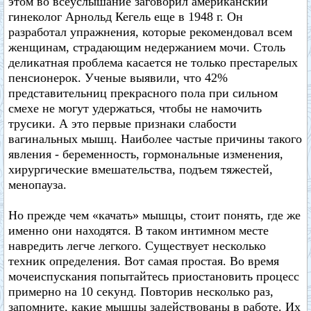
этом во всеуслышание заговорил американский
гинеколог Арнольд Кегель еще в 1948 г. Он
разработал упражнения, которые рекомендовал всем
женщинам, страдающим недержанием мочи. Столь
деликатная проблема касается не только престарелых
пенсионерок. Ученые выявили, что 42%
представительниц прекрасного пола при сильном
смехе не могут удержаться, чтобы не намочить
трусики. А это первые признаки слабости
вагинальных мышц. Наиболее частые причины такого
явления - беременность, гормональные изменения,
хирургические вмешательства, подъем тяжестей,
менопауза.
Но прежде чем «качать» мышцы, стоит понять, где же
именно они находятся. В таком интимном месте
навредить легче легкого. Существует несколько
техник определения. Вот самая простая. Во время
мочеиспускания попытайтесь приостановить процесс
примерно на 10 секунд. Повторив несколько раз,
запомните, какие мышцы задействованы в работе. Их