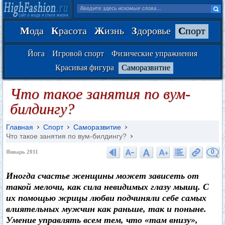
М
ода
К
расота
Ж
изнь
З
доровье
С
порт
Йога
Игровой спорт
Физические упражнения
Красивая фигура
Саморазвитие
Что такое занятия по вум-
билдингу?
Главная
Спорт
Саморазвитие
Что такое занятия по вум-билдингу?
0
Январь 2011
Иногда счастье женщины может зависеть от
такой мелочи, как сила невидимых глазу мышц. С
их помощью жрицы любви подчиняли себе самых
влиятельных мужчин как раньше, так и поныне.
Умение управлять всем тем, что «там внизу»,