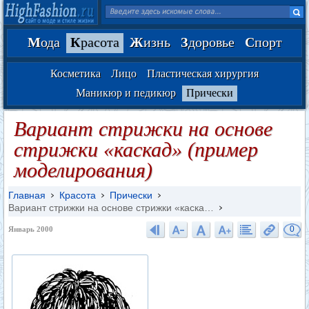
М
ода
К
расота
Ж
изнь
З
доровье
С
порт
Косметика
Лицо
Пластическая хирургия
Маникюр и педикюр
Прически
Вариант стрижки на основе
стрижки «каскад» (пример
моделирования)
Главная
Красота
Прически
Вариант стрижки на основе стрижки «каска…
0
Январь 2000