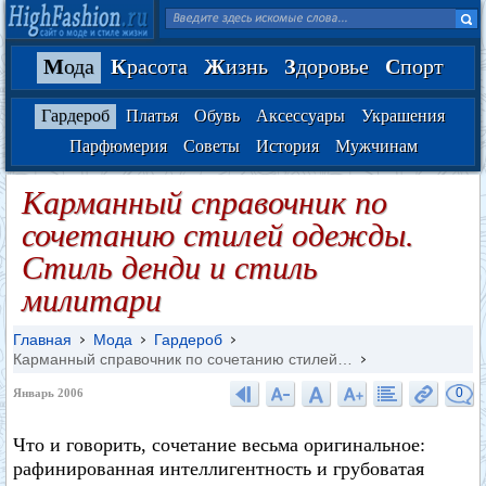
М
ода
К
расота
Ж
изнь
З
доровье
С
порт
Гардероб
Платья
Обувь
Аксессуары
Украшения
Парфюмерия
Советы
История
Мужчинам
Карманный справочник по
сочетанию стилей одежды.
Стиль денди и стиль
милитари
Главная
Мода
Гардероб
Карманный справочник по сочетанию стилей…
0
Январь 2006
Что и говорить, сочетание весьма оригинальное:
рафинированная интеллигентность и грубоватая