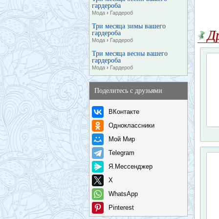
гардероба
Мода
›
Гардероб
Три месяца зимы вашего
Д
гардероба
Мода
›
Гардероб
Три месяца весны вашего
гардероба
Мода
›
Гардероб
Поделитесь с друзьями
ВКонтакте
Одноклассники
Мой Мир
Telegram
Я.Мессенджер
X
WhatsApp
Pinterest