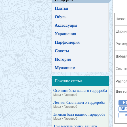
П
латья
О
бувь
Назван
А
ксессуары
Ширина
У
крашения
П
арфюмерия
Разме
С
оветы
Добавл
И
стория
М
ужчинам
Ссылка
Похожие статьи
Распол
Осенняя база вашего гардероба
Для то
Мода
›
Гардероб
Летняя база вашего гардероба
H
Мода
›
Гардероб
BB 
Зимняя база вашего гардероба
T
Мода
›
Гардероб
Три месяца осени вашего