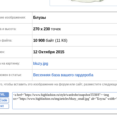
Блузы
ие изображения:
270 x 230
точек
 и высота:
10 908
байт (11 Кб)
р файла:
12 Октября 2015
ен:
bluzy.jpg
 на картинку:
Весенняя база вашего гардероба
ожен в статье:
го, чтобы вставить это изображение на форум или сайт, разместите следующи
TML
Code
ext