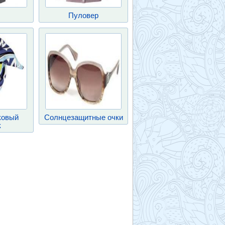
Пуловер
ковый
Солнцезащитные очки
к