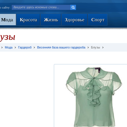
о сайту:
М
ода
К
расота
Ж
изнь
З
доровье
С
порт
узы
Мода
Гардероб
Весенняя база вашего гардероба
Блузы