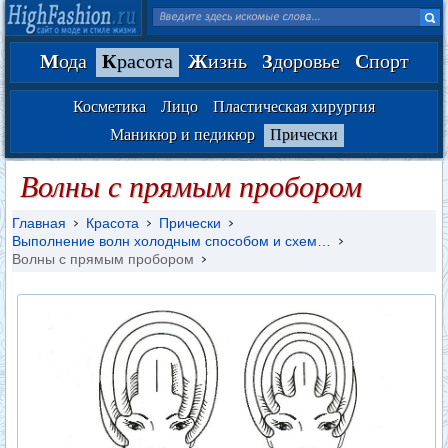
М
ода
К
расота
Ж
изнь
З
доровье
С
порт
Косметика
Лицо
Пластическая хирургия
Маникюр и педикюр
Прически
Волны с прямым пробором
Главная
Красота
Прически
Выполнение волн холодным способом и схем…
Волны с прямым пробором