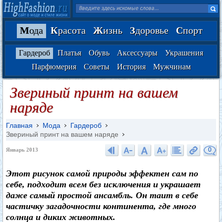
М
ода
К
расота
Ж
изнь
З
доровье
С
порт
Гардероб
Платья
Обувь
Аксессуары
Украшения
Парфюмерия
Советы
История
Мужчинам
Звериный принт на вашем
наряде
Главная
Мода
Гардероб
Звериный принт на вашем наряде
0
Январь 2013
Этот рисунок самой природы эффектен сам по
себе, подходит всем без исключения и украшает
даже самый простой ансамбль. Он таит в себе
частичку загадочности континента, где много
солнца и диких животных.