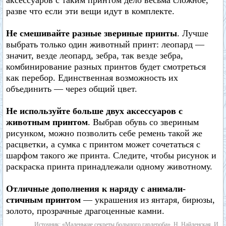
аксессуаров с таким принтом дело весьма сложное,
разве что если эти вещи идут в комплекте.
Не смешивайте разные звериные принты
. Лучше
выбрать только один животный принт: леопард —
значит, везде леопард, зебра, так везде зебра,
комбинирование разных принтов будет смотреться
как перебор. Единственная возможность их
объединить — через общий цвет.
Не используйте больше двух аксессуаров с
животным принтом
. Выбрав обувь со звериным
рисунком, можно позволить себе ремень такой же
расцветки, а сумка с принтом может сочетаться с
шарфом такого же принта. Следите, чтобы рисунок и
раскраска принта принадлежали одному животному.
Отличные дополнения к наряду с анимали-
стичным принтом
— украшения из янтаря, бирюзы,
золото, прозрачные драгоценные камни.
Источник: «Маленькие секреты большого гардероба», Н. Найденская, И.