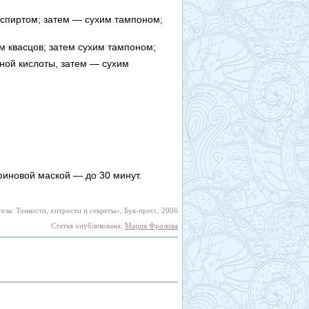
спиртом; затем — сухим тампоном;
 квасцов; затем сухим тампоном;
ной кислоты, затем — сухим
финовой маской — до 30 минут.
ела: Тонкости, хитрости и секреты», Бук-пресс, 2006
Статья опубликована:
Мария Фролова