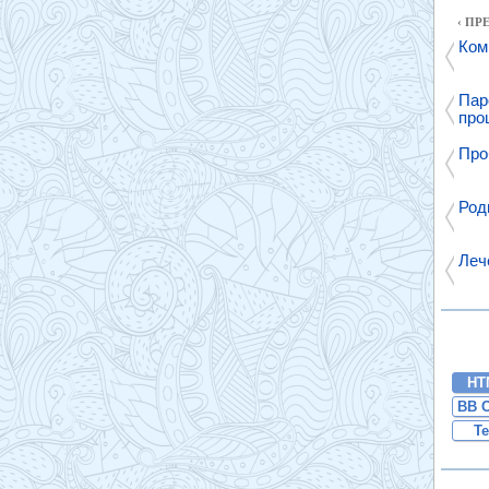
‹ П
Ком
Пар
про
Про
Род
Леч
HT
BB 
Te