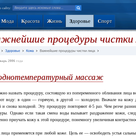
о сайту:
М
ода
К
расота
Ж
изнь
З
доровье
С
порт
жнейшие процедуры чистки 
Здоровье
Кожа
Важнейшие процедуры чистки лица
варь 2006
года
однотемпературный массаж
жно назвать процедуру, состоящую из попеременного обливания лица во
ют воду: в один — горячую, в другой — холодную. Вначале на кожу д
й и снова холодной. Эту процедуру повторяют 4-5 раз. Чем резче разни
уры. Однако если такая смена воды вызывает раздражение кожи, сле
енно приучать кожу к этой процедуре, понемногу увеличивая контрастно
 лица применяется при любой коже. Цель ее — освободить устья сальны