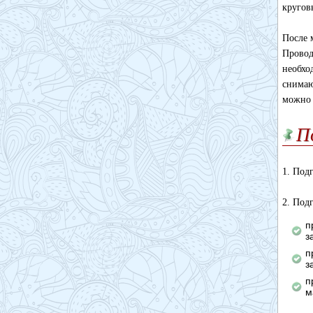
кругов
После 
Провод
необхо
снимаю
можно 
П
1. Под
2. Под
п
з
п
з
п
м