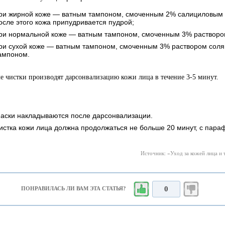
ри жирной коже — ватным тампоном, смоченным 2% салициловым 
осле этого кожа припудривается пудрой;
ри нормальной коже — ватным тампоном, смоченным 3% раствором
ри сухой коже — ватным тампоном, смоченным 3% раствором соля
ампоном.
ле чистки производят дарсонвализацию кожи лица в течение 3-5 минут.
аски накладываются после дарсонвализации.
истка кожи лица должна продолжаться не больше 20 минут, с пара
Источник: «Уход за кожей лица и т
0
ПОНРАВИЛАСЬ ЛИ ВАМ ЭТА СТАТЬЯ?