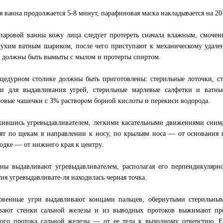
я ванна продолжается 5-8 минут, парафиновая маска накладывается на 20
паровой ванны кожу лица следует протереть сначала влажным, смочен
сухим ватным шариком, после чего приступают к механическому удале
, должны быть вымыты с мылом и протерты спиртом.
цедурном столике должны быть приготовлены: стерильные лоточки, сте
и для выдавливания угрей, стерильные марлевые салфетки и ватн
овые чашечки с 3% раствором борной кислоты и перекиси водорода.
ившись угревыдавливателем, легкими касательными движениями сним
ят по щекам в направлении к носу, по крыльям носа — от основания к
одке — от нижнего края к центру.
ны выдавливают угревыдавливателем, располагая его перпендикулярн
тия угревыдавливате-ля находилась черная точка.
венные угри выдавливают концами пальцев, обернутыми стерильны
вают стенки сальной железы и из выводных протоков выжимают пр
ого протока сальной железы — от ее тела к выходному отверстию. Ес