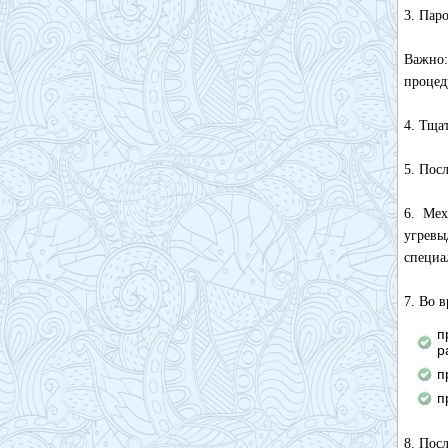
3. Пар
Важно:
процед
4. Тща
5. Пос
6. Мех
угрев
специа
7. Во 
п
р
п
п
8. Пос