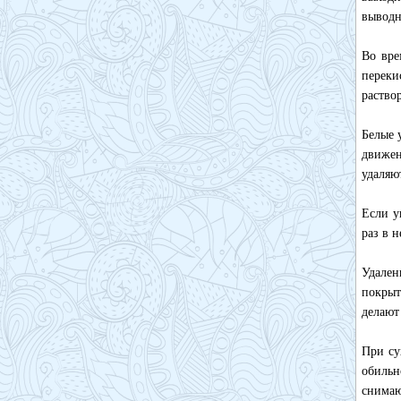
выводн
Во вре
переки
раство
Белые 
движен
удаляю
Если у
раз в 
Удален
покрыт
делают
При су
обильн
снимаю