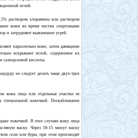
екционной иглой.
0,5% раствором хлорамина или раствором
рание кожи во время чистки спиртовыми
пор и затрудняют выжимание угрей.
авляют параллельно коже, затем давящими
тельно вскрывают иглой, содержимое их
м салициловой кислоты.
оцедуру не следует делать чаще двух-трех
.
ли кожа лица или отдельные участки ее
у специальной ложечкой. Поскабливание
даже ложечкой. В этих случаях кожу лица
сляную маску. Через 10-15 минут маску
вом соли или буры; при этом производят