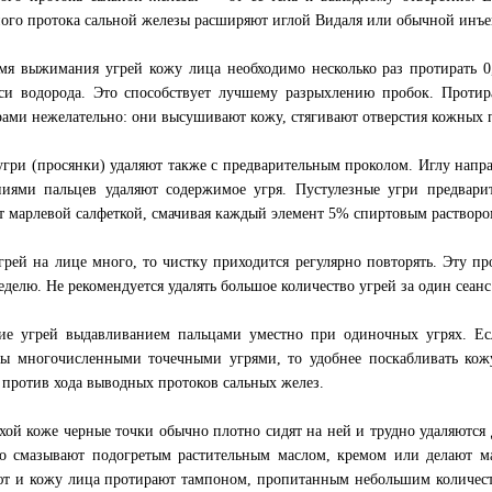
ого протока сальной железы расширяют иглой Видаля или обычной инъ
мя выжимания угрей кожу лица необходимо несколько раз протирать 
си водорода. Это способствует лучшему разрыхлению пробок. Проти
рами нежелательно: они высушивают кожу, стягивают отверстия кожных 
угри (просянки) удаляют также с предварительным проколом. Иглу напр
иями пальцев удаляют содержимое угря. Пустулезные угри предвари
т марлевой салфеткой, смачивая каждый элемент 5% спиртовым растворо
грей на лице много, то чистку приходится регулярно повторять. Эту пр
неделю. Не рекомендуется удалять большое количество угрей за один сеанс
ие угрей выдавливанием пальцами уместно при одиночных угрях. Ес
ы многочисленными точечными угрями, то удобнее поскабливать кож
 против хода выводных протоков сальных желез.
хой коже черные точки обычно плотно сидят на ней и трудно удаляются 
о смазывают подогретым растительным маслом, кремом или делают ма
т и кожу лица протирают тампоном, пропитанным небольшим количест