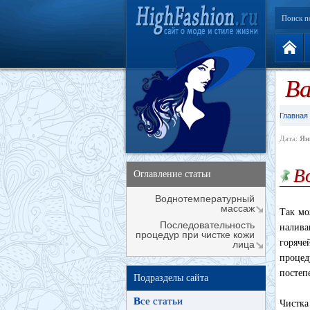
Поиск п
Ва
Главная
Дата:
Ян
В
Оглавление статьи
Воднотемпературный
массаж
Так мо
Последовательность
налива
процедур при чистке кожи
горяче
лица
процед
постеп
Подразделы сайта
В
се статьи
Чистка