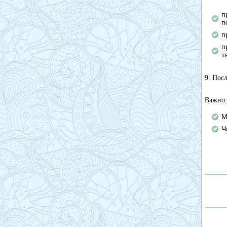
п
п
п
п
т
9. Пос
Важно:
М
Ч