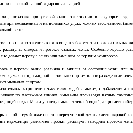
ации с паровой ванной и дарсонвализацией.
 лица показана при угревой сыпи, загрязнении и закупорке пор, н
ить при воспаленных и нагноившихся угрях, кожных заболеваниях (экзем
альной астме.
овольно плотно закупоривают в виде пробок устья и протоки сальных же
, расширить отверстия протоков сальных желез. Особенно хорошо раз
елью делают паровую ванну или заменяют ее горячим компрессом.
овка к паровой ванне различна и зависит от состояния кожи: при н
ром одеколона, при жирной — чистым спиртом или неразведенным одек
ают мыльным спиртом.
ачительном загрязнении кожу моют водой с мылом, с добавлением ка
чищают по массажным линиям, умывание производят ватным тампоно
оса, подбородка. Мыльную пену смывают теплой водой, лицо слегка обс
рмальной и сухой коже полезно перед чисткой делать вместо паровой ва
ние надкожицы, размягчает пробки, расширяет выводные протоки желез