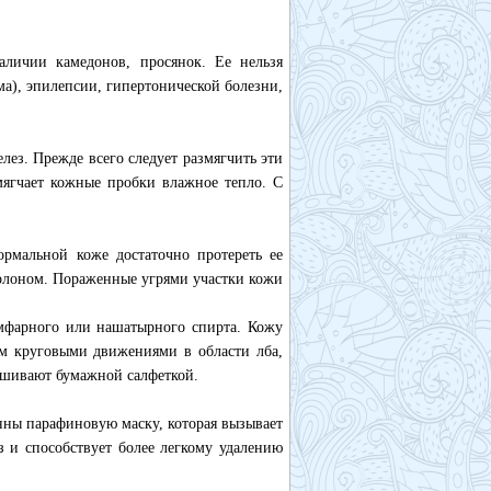
аличии камедонов, просянок. Ее нельзя
а), эпилепсии, гипертонической болезни,
лез. Прежде всего следует размягчить эти
мягчает кожные пробки влажное тепло. С
ормальной коже достаточно протереть ее
олоном. Пораженные угрями участки кожи
мфарного или нашатырного спирта. Кожу
м круговыми движениями в области лба,
ушивают бумажной салфеткой.
нны парафиновую маску, которая вызывает
 и способствует более легкому удалению