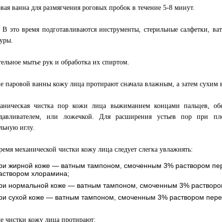
овая ванна для размягчения роговых пробок в течение 5-8 минут.
 В это время подготавливаются инструменты, стерильные салфетки, ва
уры.
тельное мытье рук и обработка их спиртом.
ле паровой ванны кожу лица протирают сначала влажным, а затем сухим
аническая чистка пор кожи лица выжиманием концами пальцев, об
ыдавливателем, или ложечкой. Для расширения устьев пор при п
льную иглу.
время механической чистки кожу лица следует слегка увлажнять:
ри жирной коже — ватным тампоном, смоченным 3% раствором пе
аствором хлорамина;
ри нормальной коже — ватным тампоном, смоченным 3% растворо
ри сухой коже — ватным тампоном, смоченным 3% раствором пере
ле чистки кожу лица протирают: