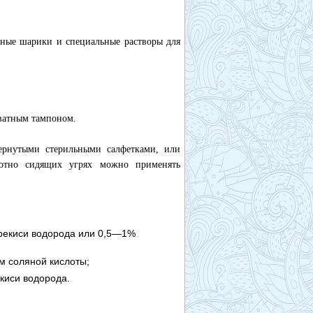
тные шарики и специальные растворы для
 ватным тампоном.
ернутыми стерильными салфетками, или
лотно сидящих угрях можно применять
рекиси водорода или 0,5—1%
м соляной кислоты;
киси водорода.