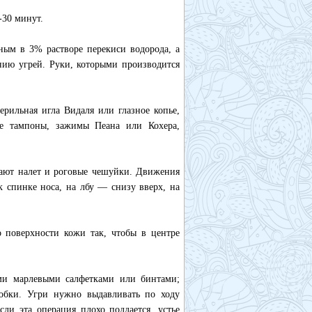
-30 минут.
ным в 3% растворе перекиси водорода, а
нию угрей. Руки, которыми производится
рильная игла Видаля или глазное копье,
ые тампоны, зажимы Пеана или Кохера,
ают налет и роговые чешуйки. Движения
 спинке носа, на лбу — снизу вверх, на
о поверхности кожи так, чтобы в центре
ми марлевыми салфетками или бинтами;
обки. Угри нужно выдавливать по ходу
ли эта операция плохо поддается, устье