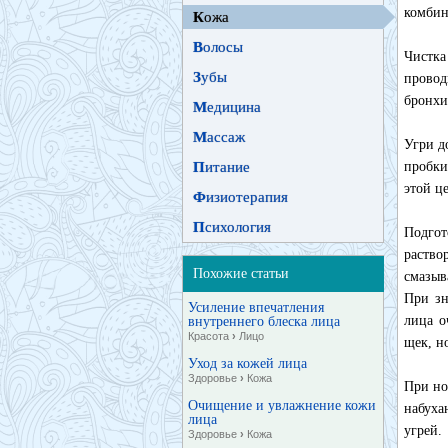
комбин
К
ожа
В
олосы
Чистка
З
убы
провод
бронхи
М
едицина
М
ассаж
Угри д
П
итание
пробки
этой ц
Ф
изиотерапия
П
сихология
Подгот
раство
Похожие статьи
смазыв
При зн
Усиление впечатления
лица о
внутреннего блеска лица
Красота
›
Лицо
щек, н
Уход за кожей лица
Здоровье
›
Кожа
При но
Очищение и увлажнение кожи
набуха
лица
угрей.
Здоровье
›
Кожа