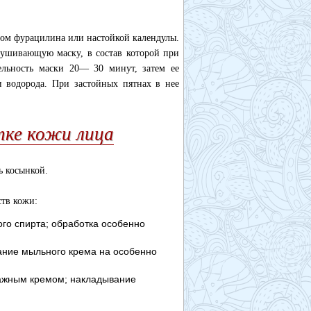
ом фурацилина или настойкой календулы.
сушивающую маску, в состав которой при
ельность маски 20— 30 минут, затем ее
 водорода. При застойных пятнах в нее
тке кожи лица
ь косынкой.
ств кожи:
го спирта; обработка особенно
ание мыльного крема на особенно
сажным кремом; накладывание