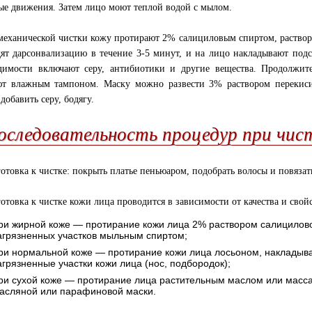
ые движения. Затем лицо моют теплой водой с мылом.
механической чистки кожу протирают 2% салициловым спиртом, раствор
ят дарсонвализацию в течение 3-5 минут, и на лицо накладывают под
димости включают серу, антибиотики и другие вещества. Продолжит
т влажным тампоном. Маску можно развести 3% раствором перекиси
добавить серу, бодягу.
оследовательность процедур при чис
готовка к чистке: покрыть платье пеньюаром, подобрать волосы и повязат
готовка к чистке кожи лица проводится в зависимости от качества и свой
ри жирной коже — протирание кожи лица 2% раствором салицилово
агрязненных участков мыльным спиртом;
ри нормальной коже — протирание кожи лица лосьоном, накладыв
агрязненные участки кожи лица (нос, подбородок);
ри сухой коже — протирание лица растительным маслом или мас
асляной или парафиновой маски.