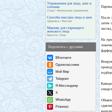
Упражнения для лица, шеи и
Парова
плечами
Спорт
›
Физические упражнения
Способы массажа лица и шеи
После 
Здоровье
›
Массаж
затем 
Макияж для стареющего
чистка
женского лица
Красота
›
Лицо
На про
ложечк
Поделитесь с друзьями
фарфор
ВКонтакте
Вооруж
Одноклассники
провод
Мой Мир
подбор
Telegram
Камедо
Я.Мессенджер
отверс
X
WhatsApp
Обыкно
сдавли
Pinterest
выходн