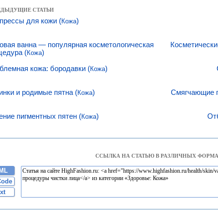
РЕДЫДУЩИЕ СТАТЬИ
прессы для кожи (
)
Кожа
овая ванна — популярная косметологическая
Косметически
цедура (
)
Кожа
блемная кожа: бородавки (
)
Кожа
инки и родимые пятна (
)
Смягчающие п
Кожа
ение пигментных пятен (
)
От
Кожа
ССЫЛКА НА СТАТЬЮ В РАЗЛИЧНЫХ ФОРМА
ML
Code
xt