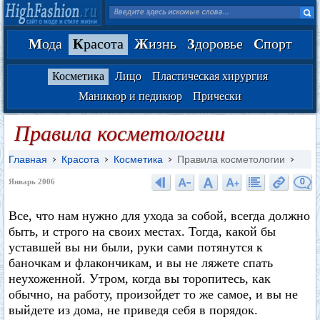
М
ода
К
расота
Ж
изнь
З
доровье
С
порт
Косметика
Лицо
Пластическая хирургия
Маникюр и педикюр
Прически
Правила косметологии
Главная
Красота
Косметика
Правила косметологии
0
Январь 2006
Все, что нам нужно для ухода за собой, всегда должно
быть, и строго на своих местах. Тогда, какой бы
уставшей вы ни были, руки сами потянутся к
баночкам и флакончикам, и вы не ляжете спать
неухоженной. Утром, когда вы торопитесь, как
обычно, на работу, произойдет то же самое, и вы не
выйдете из дома, не приведя себя в порядок.