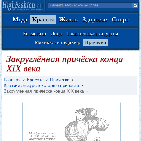
М
ода
К
расота
Ж
изнь
З
доровье
С
порт
Косметика
Лицо
Пластическая хирургия
Маникюр и педикюр
Прически
Закруглённая причёска конца
XIX века
Главная
Красота
Прически
Краткий экскурс в историю прически
Закруглённая причёска конца XIX века