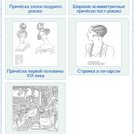
Причёска эпохи позднего
Широкие асимметричные
рококо
причёски пост-рококо
Причёски первой половины
Стрижка а-ля-гарсон
XIX века