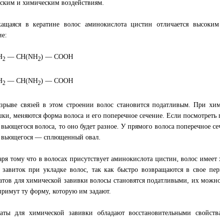
ским и химическим воздействиям.
ащаяся в кератине волос аминокислота цистин отличается высоки
ие:
H
— CH(NH
) — COOH
2
2
H
— CH(NH
) — COOH
2
2
зрыве связей в этом строении волос становится податливым. При хи
ки, меняются форма волоса и его поперечное сечение. Если посмотреть 
 вьющегося волоса, то оно будет разное. У прямого волоса поперечное се
 вьющегося — сплющенный овал.
аря тому что в волосах присутствует аминокислота цистин, волос имеет
 завиток при укладке волос, так как быстро возвращаются в свое пер
атов для химической завивки волосы становятся податливыми, их можн
примут ту форму, которую им задают.
аты для химической завивки обладают восстановительными свойств