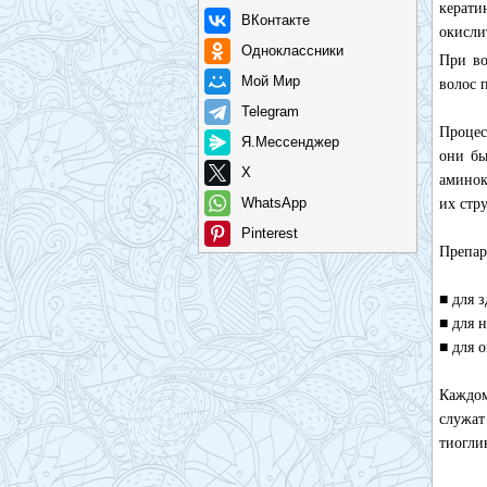
керати
ВКонтакте
окисли
Одноклассники
При во
Мой Мир
волос 
Telegram
Процес
Я.Мессенджер
они бы
X
аминок
WhatsApp
их стр
Pinterest
Препар
■ для 
■ для 
■ для 
Каждом
служа
тиогли