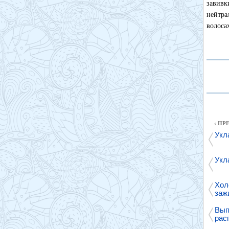
завивк
нейтра
волоса
‹ П
Укл
Укл
Хол
заж
Вып
рас