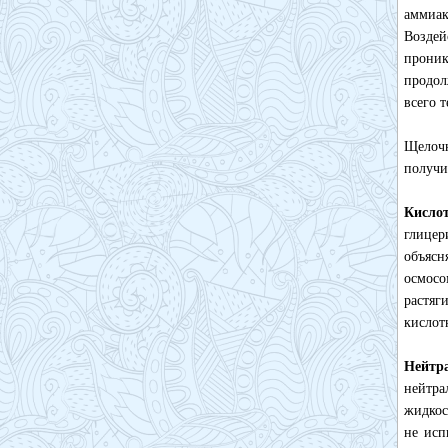
аммиак
Воздей
прони
продол
всего 
Щелочн
получи
Кисло
глице
объясн
осмосо
растяг
кислот
Нейтр
нейтра
жидкос
не исп