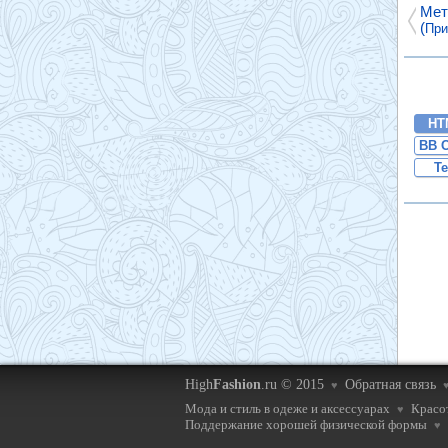
Мет
(
При
HT
BB 
Te
High
Fashion
.ru © 2015
Обратная связь
♥
Мода и стиль в одеже и аксессуарах
Красот
♥
Поддержание хорошей физической формы
♥