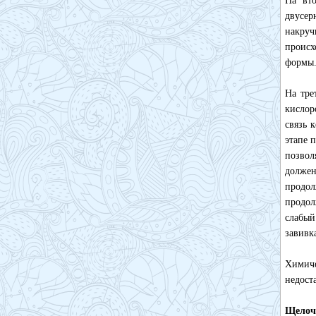
На вто
двусер
накруч
происх
формы
На тре
кислор
связь 
этапе 
позвол
должен
продо
продол
слабый
завивк
Химиче
недост
Щелоч