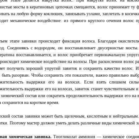
ром этапе делается накрутка волос. При накрутке волос на кокл
нистые мосты в кератиновых цепочках смещаются, волос принимает ту 
ивать на любую форму коклюшек, завязывать узлами, заплетать в косички
одит механическое воздействие: из прямого круглого сечения волос 
.
тьем этапе завивки происходит фиксация волоса. Благодаря окислител
од. Соединяясь с водородом, он восстанавливает двусернистые мосты
кератина восстанавливается, и волос приобретает первоначальную упруг
происходит химическое воздействие на волосы. При раскислении волос р
яет получить хороший упругий завиток и сохранить качество волос. И
 быть разорван. Чтобы сохранить эти показатели, важно правильно выбр
лжительность выдержки его на волосах. Если взять слишком силь
жительность выдержки его на волосах, завиток станет чувствительным и
 химический состав или сократить продолжительность выдержки его на в
а сохранится на короткое время.
ский состав завивки может быть щелочным, кислотным и нейтральным.
атки. Поэтому мастер должен уметь делать различные виды химической з
ная химическая завивка.
Тиогликолат аммония — химическое соедине