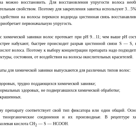
на можно восстановить. Для восстановления упругости волоса нео
тельным свойством. Поэтому для закрепления завитка используют 3...5
здействии на волосы перекиси водорода цистинная связь восстанавлив
приобретает первоначальную упругость.
с химической завивки волос протекает при pH 9...11; чем выше pH сост
стрее набухают, быстрее происходит разрыв цистинной связи S — S, 
ислот волоса. Поэтому к выбору концентрации препарата надо подходить
уктуры, состояния, от воздействия на волосы окислительных красителей.
аты для химической завивки выпускаются для различных типов волос:
здоровых, трудно поддающихся химической завивке;
нормальных здоровых, не подвергавшихся химической обработке;
окрашенных.
у препарату соответствует свой тип фиксатора или один общий. Осн
т тиоорганические соединения и их производные. В рецептуре хи
колевая кислота СН
— S — НСООН.
2