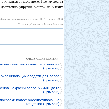
т отличаться от щелочного. Преимущества
 достаточно упругий завиток на мягких
«Основы парикмахерского дела», Н. И. Панина, 2008
Статья опубликована:
Мария Фролова
СЛЕДУЮЩИЕ СТАТЬИ ›
ка выполнения химической завивки
(
)
Прически
 окрашивающих средств для волос
(
)
Прически
основы окраски волос: химия цвета
(
)
Прически
 покраски волос: обесцвечивающие
вещества (
)
Прически