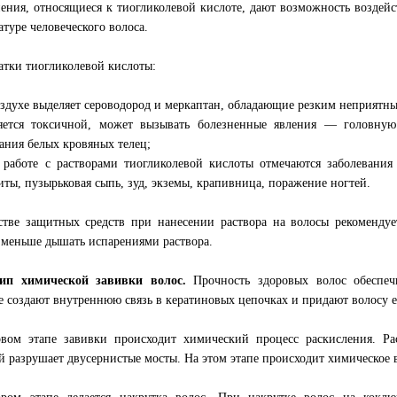
ения, относящиеся к тиогликолевой кислоте, дают возможность воздей
атуре человеческого волоса.
атки тиогликолевой кислоты:
оздухе выделяет сероводород и меркаптан, обладающие резким неприятны
ется токсичной, может вызывать болезненные явления — головную
ания белых кровяных телец;
работе с растворами тиогликолевой кислоты отмечаются заболевания
иты, пузырьковая сыпь, зуд, экземы, крапивница, поражение ногтей.
стве защитных средств при нанесении раствора на волосы рекомендует
меньше дышать испарениями раствора.
ип химической завивки волос.
Прочность здоровых волос обеспеч
е создают внутреннюю связь в кератиновых цепочках и придают волосу е
вом этапе завивки происходит химический процесс раскисления. Ра
й разрушает двусернистые мосты. На этом этапе происходит химическое 