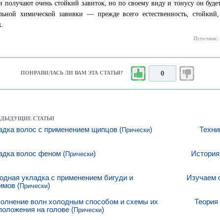
и получают очень стойкий завиток, но по своему виду и тонусу он буде
льной химической завивки — прежде всего естественность, стойкий,
х.
Источник: 
0
ПОНРАВИЛАСЬ ЛИ ВАМ ЭТА СТАТЬЯ?
РЕДЫДУЩИЕ СТАТЬИ
адка волос с применением щипцов (
)
Техни
Прически
адка волос феном (
)
История
Прически
одная укладка с применением бигуди и
Изучаем 
имов (
)
Прически
олнение волн холодным способом и схемы их
Теория
положения на голове (
)
Прически