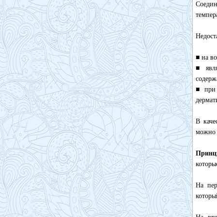
Соедин
темпер
Недост
■ на в
■ явля
содерж
■ при 
дермат
В каче
можно 
Принц
которы
На пер
которы