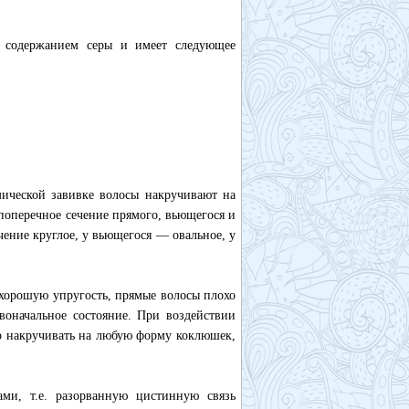
м содержанием серы и имеет следующее
мической завивке волосы накручивают на
поперечное сечение прямого, вьющегося и
чение круглое, у вьющегося — овальное, у
 хорошую упругость, прямые волосы плохо
воначальное состояние. При воздействии
о накручивать на любую форму коклюшек,
ами, т.е. разорванную цистинную связь