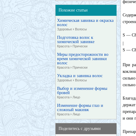
физиче
Похожие статьи
Содерж
Химическая завивка и окраска
строен
волос
Здоровье
›
Волосы
S — C
Подготовка волос к
химической завивке
|
Красота
›
Прически
S — C
Меры предосторожности во
время химической завивки
волос
При ра
Красота
›
Прически
коклюш
Укладка и завивка волос
сильно
Здоровье
›
Волосы
сильно
Выбор и изменение формы
бровей
Красота
›
Лицо
Благод
держат
Изменение формы глаз и
сложный макияж
препар
Красота
›
Лицо
и они 
Поделитесь с друзьями
Препар