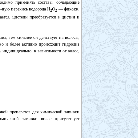
бходимо применять составы, обладающие
%-ную перекись водорода H
O
— фиксаж.
2
2
ается, цистеин преобразуется в цистин и
ава, тем сильнее он действует на волосы,
но и более активно происходит гидролиз
 индивидуально, в зависимости от волос,
овой препаратов для химической завивки
мической завивки волос присутствует