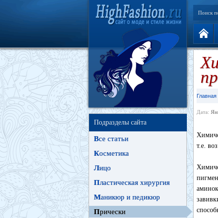
Поиск п
Хи
пр
Главная
Дата:
Ян
Подразделы сайта
Химиче
В
се статьи
т.е. в
К
осметика
Химиче
Л
ицо
пигмен
П
ластическая хирургия
аминок
М
аникюр и педикюр
завивк
способ
П
рически