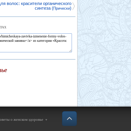
для волос: красители органического
синтеза (
)
Прически
ТАХ
тье
советы о женском здоровье
♥