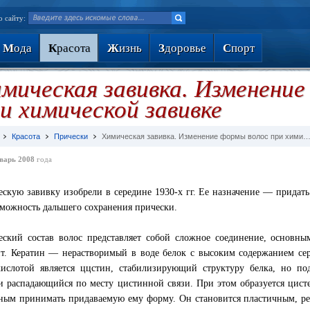
о сайту:
М
ода
К
расота
Ж
изнь
З
доровье
С
порт
мическая завивка. Изменение
и химической завивке
Красота
Прически
Химическая завивка. Изменение формы волос при хими
варь 2008
года
скую завивку изобрели в середине 1930-х гг. Ее назначение — придать
озможность дальшего сохранения прически.
ский состав волос представляет собой сложное соединение, основны
т. Кератин — нерастворимый в воде белок с высоким содержанием сер
ислотой является ццстин, стабилизирующий структуру белка, но по
и распадающийся по месту цистинной связи. При этом образуется цисте
ным принимать придаваемую ему форму. Он становится пластичным, рез