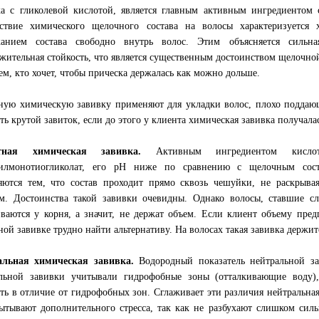
а с гликолевой кислотой, является главным активным ингредиентом 
ствие химического щелочного состава на волосы характеризуется
канием состава свободно внутрь волос. Этим объясняется сильна
жительная стойкость, что является существенным достоинством щелочной
тем, кто хочет, чтобы прическа держалась как можно дольше.
ую химическую завивку применяют для укладки волос, плохо поддающи
ть крутой завиток, если до этого у клиента химическая завивка получала
тная химическая завивка.
Активным ингредиентом кислотн
рилмонотиогликолат, его pH ниже по сравнению с щелочным сост
яются тем, что состав проходит прямо сквозь чешуйки, не раскрыва
м. Достоинства такой завивки очевидны. Однако волосы, ставшие 
иваются у корня, а значит, не держат объем. Если клиент объему пре
ной завивке трудно найти альтернативу. На волосах такая завивка держится
альная химическая завивка.
Водородный показатель нейтральной зав
льной завивки учитывали гидрофобные зоны (отталкивающие воду)
ть в отличие от гидрофобных зон. Сглаживает эти различия нейтральная
ытывают дополнительного стресса, так как не разбухают слишком си