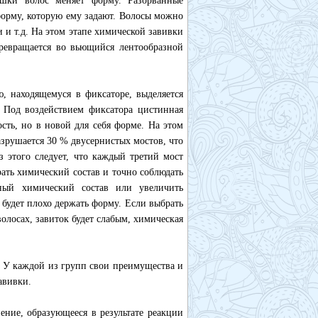
юшки волос меняет форму. Разорванные
форму, которую ему задают. Волосы можно
 и т.д. На этом этапе химической завивки
превращается во вьющийся лентообразной
ю, находящемуся в фиксаторе, выделяется
. Под воздействием фиксатора цистинная
ость, но в новой для себя форме. На этом
азрушается 30 % двусернистых мостов, что
з этого следует, что каждый третий мост
ать химический состав и точно соблюдать
ный химический состав или увеличить
 будет плохо держать форму. Если выбрать
олосах, завиток будет слабым, химическая
 У каждой из групп свои преимущества и
авивки.
ние, образующееся в результате реакции