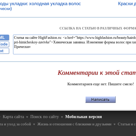
оды укладки: холодная укладка волос
Краски 
)
чески
ССЫЛКА НА СТАТЬЮ В РАЗЛИЧНЫХ ФОРМА
ML
Code
xt
Комментарии к этой ста
Комментариев еще нет. Пишите смело!
Карта сайта
Поиск по сайту
Мобильная версия
♥
♥
♥
а и уход за собой
Жизнь и отношения с близкими и друзьями
Статьи и 
♥
♥