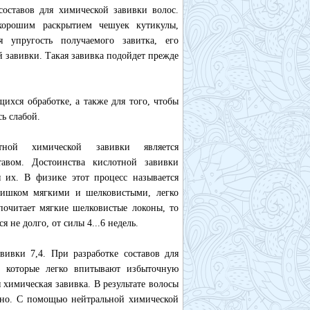
составов для химической завивки волос.
 хорошим раскрытием чешуек кутикулы,
я упругость получаемого завитка, его
 завивки. Такая завивка подойдет прежде
хся обработке, а также для того, чтобы
сь слабой.
ой химической завивки является
авом. Достоинства кислотной завивки
я их. В физике этот процесс называется
слишком мягкими и шелковистыми, легко
дпочитает мягкие шелковистые локоны, то
 не долго, от силы 4...6 недель.
ивки 7,4. При разработке составов для
, которые легко впитывают избыточную
 химическая завивка. В результате волосы
льно. С помощью нейтральной химической