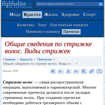
М
ода
К
расота
Ж
изнь
З
доровье
С
порт
Косметика
Лицо
Пластическая хирургия
Маникюр и педикюр
Прически
Общие сведения по стрижке
волос. Виды стрижек
Главная
Красота
Прически
Общие сведения по стрижке волос. Виды ст…
0
Январь 2008
Стрижка волос
— самая распространенная
операция, выполняемая в парикмахерской. Многие
современные прически делаются после укладки
стриженых волос. При создании прически
необходимо добиться трехмерного объема с