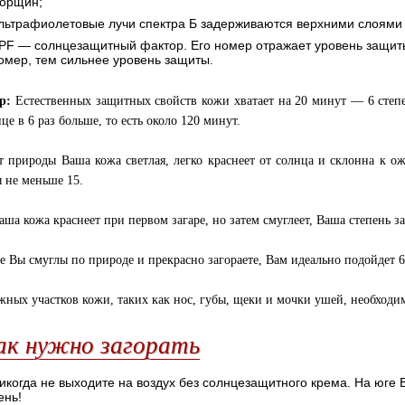
орщин;
льтрафиолетовые лучи спектра Б задерживаются верхними слоями 
PF — солнцезащитный фактор. Его номер отражает уровень защит
омер, тем сильнее уровень защиты.
р:
Естественных защитных свойств кожи хватает на 20 минут — 6 степе
це в 6 раз больше, то есть около 120 минут.
т природы Ваша кожа светлая, легко краснеет от солнца и склонна к ож
 не меньше 15.
аша кожа краснеет при первом загаре, но затем смуглеет, Ваша степень з
е Вы смуглы по природе и прекрасно загораете, Вам идеально подойдет 6
жных участков кожи, таких как нос, губы, щеки и мочки ушей, необходи
ак нужно загорать
икогда не выходите на воздух без солнцезащитного крема. На юге 
ень!