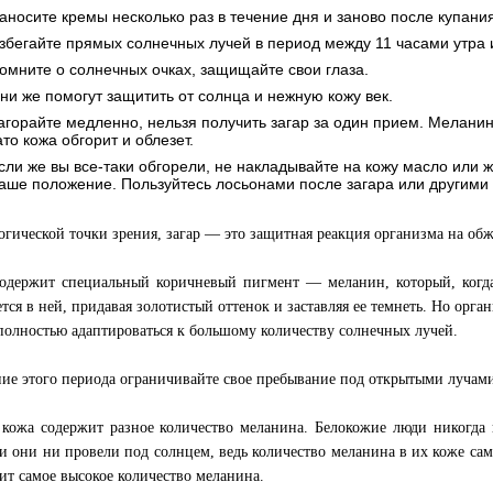
аносите кремы несколько раз в течение дня и заново после купания
збегайте прямых солнечных лучей в период между 11 часами утра 
омните о солнечных очках, защищайте свои глаза.
ни же помогут защитить от солнца и нежную кожу век.
агорайте медленно, нельзя получить загар за один прием. Меланин
ато кожа обгорит и облезет.
сли же вы все-таки обгорели, не накладывайте на кожу масло или 
аше положение. Пользуйтесь лосьонами после загара или другими
огической точки зрения, загар — это защитная реакция организма на о
одержит специальный коричневый пигмент — меланин, который, когда
ется в ней, придавая золотистый оттенок и заставляя ее темнеть. Но орга
полностью адаптироваться к большому количеству солнечных лучей.
ние этого периода ограничивайте свое пребывание под открытыми лучами
 кожа содержит разное количество меланина. Белокожие люди никогда 
и они ни провели под солнцем, ведь количество меланина в их коже сам
ит самое высокое количество меланина.