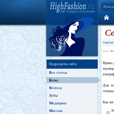
Поиск п
Се
Главная
Дата:
Ян
Врачи
Подразделы сайта
неумер
В
се статьи
ультра
К
ожа
Для то
В
олосы
специа
З
убы
Как же
М
едицина
У
М
ассаж