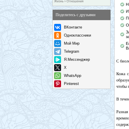
Жизнь
›
Отношения
Н
И
Поделитесь с друзьями
П
О
ВКонтакте
З
Одноклассники
з
Мой Мир
Е
В
Telegram
Я.Мессенджер
С биол
X
Кожа с
WhatsApp
образу
Pinterest
чтобы 
В тече
Разная
времен
содерж