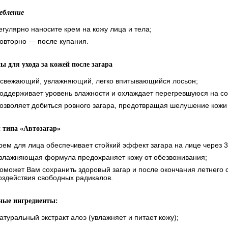
ебление
егулярно наносите крем на кожу лица и тела;
овторно — после купания.
ы для ухода за кожей после загара
свежающий, увлажняющий, легко впитывающийся лосьон;
оддерживает уровень влажности и охлаждает перегревшуюся на со
озволяет добиться ровного загара, предотвращая шелушение кожи 
 типа «Автозагар»
рем для лица обеспечивает стойкий эффект загара на лице через 3
влажняющая формула предохраняет кожу от обезвоживания;
оможет Вам сохранить здоровый загар и после окончания летнего с
оздействия свободных радикалов.
ные ингредиенты:
атуральный экстракт алоэ (увлажняет и питает кожу);