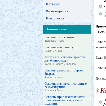
м
П
итание
У
Ф
изиотерапия
S
н
П
сихология
Приме
Похожие статьи
на солн
Секреты типов кожи
Здоровье
›
Кожа
Если о
Секреты макияжа губ
защиты
Красота
›
Лицо
Успеть всё: секреты красоты
Если В
для бизнес-леди
Жизнь
›
Работа и карьера
Если ж
Секреты красоты от Сергея
Зверева
Красота
›
Лицо
Для не
Секреты макияжа: поэтапные
рекомендации
К
Красота
›
Лицо
Секреты привлекательности:
Н
привлекательность в глазах
мужчины
д