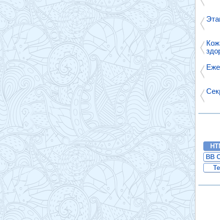
Эта
Кож
здо
Еже
Сек
HT
BB 
Te