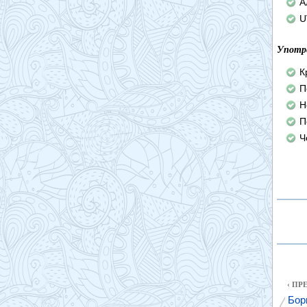
А
U
Употр
К
П
Н
П
Ч
‹ П
Бор