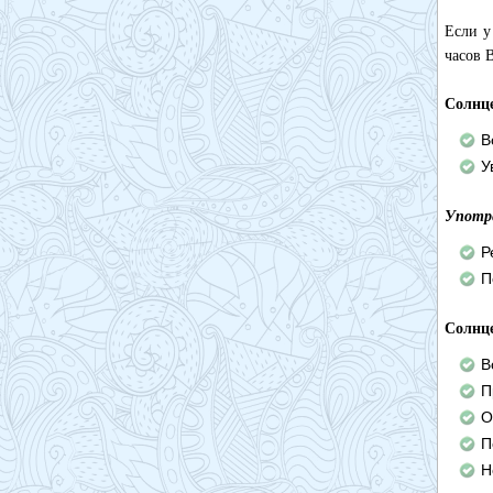
Если у
часов 
Солнц
В
У
Употр
Р
П
Солнц
В
П
О
П
Н