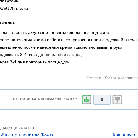
ллантоин;
VA/UVB фильтр.
ебление:
рем наносить аккуратно, ровным слоем, без подтеков;
осле нанесения крема избегать соприкосновения с одеждой в тече
емедленно после нанесения крема тщательно вымыть руки;
одождать 3-4 часа до появления загара;
ерез 3-4 дня повторить процедуру.
Источник: «Уход за кожей лица и т
0
ПОНРАВИЛАСЬ ЛИ ВАМ ЭТА СТАТЬЯ?
РЕДЫДУЩИЕ СТАТЬИ
ьба с целлюлитом (
)
Как влияют 
Кожа