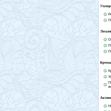
Употр
Р
П
Лосьон
О
П
П
Кремы
К
У
П
в
Актив
Н