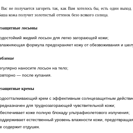
 Вас не получается загореть так, как Вам хотелось бы, есть один выход.
Ваша кожа получит золотистый оттенок безо всякого солнца.
езащитные лосьоны
одостойкий жидкий лосьон для легко загорающей кожи;
влажняющая формула предохраняет кожу от обезвоживания и шел
ебление
егулярно наносите лосьон на тело;
овторно — после купания.
езащитные кремы
одоотталкивающий крем с эффективным солнцезащитным действи
редназначен для труднозагорающей чувствительной кожи;
беспечивает коже полную блокаду ультрафиолетового излучения;
оддерживает естественный уровень влажности кожи, предотвращая
е содержит отдушек.