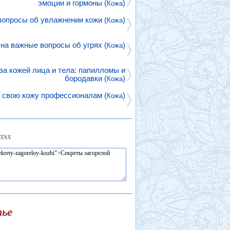
эмоции и гормоны (
)
Кожа
вопросы об увлажнении кожи (
)
Кожа
на важные вопросы об угрях (
)
Кожа
за кожей лица и тела: папилломы и
бородавки (
)
Кожа
 свою кожу профессионалам (
)
Кожа
ТАХ
тье