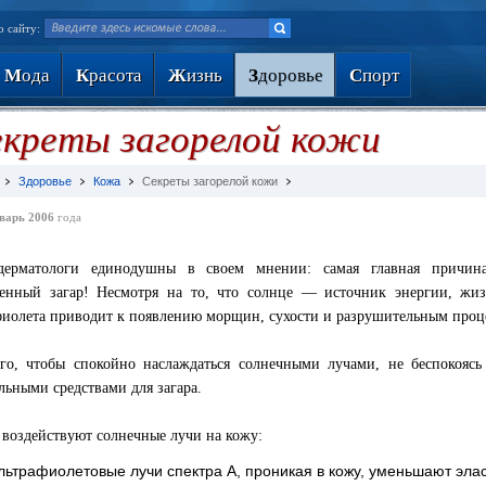
о сайту:
М
ода
К
расота
Ж
изнь
З
доровье
С
порт
креты загорелой кожи
Здоровье
Кожа
Секреты загорелой кожи
варь 2006
года
-дерматологи единодушны в своем мнении: самая главная причи
енный загар! Несмотря на то, что солнце — источник энергии, жи
фиолета приводит к появлению морщин, сухости и разрушительным проц
го, чтобы спокойно наслаждаться солнечными лучами, не беспокоясь
льными средствами для загара.
 воздействуют солнечные лучи на кожу:
льтрафиолетовые лучи спектра А, проникая в кожу, уменьшают эла