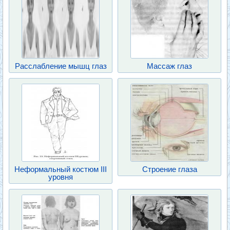
Расслабление мышц глаз
Массаж глаз
Неформальный костюм III
Строение глаза
уровня