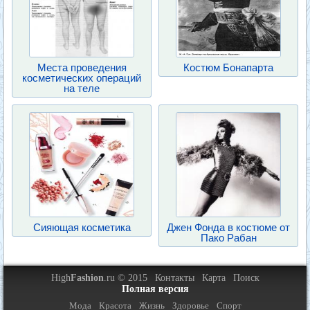
Места проведения
Костюм Бонапарта
косметических операций
на теле
Сияющая косметика
Джен Фонда в костюме от
Пако Рабан
High
Fashion
.ru © 2015
Контакты
Карта
Поиск
Полная версия
Мода
Красота
Жизнь
Здоровье
Спорт