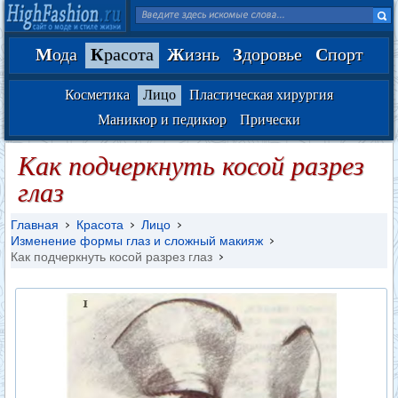
М
ода
К
расота
Ж
изнь
З
доровье
С
порт
Косметика
Лицо
Пластическая хирургия
Маникюр и педикюр
Прически
Как подчеркнуть косой разрез
глаз
Главная
Красота
Лицо
Изменение формы глаз и сложный макияж
Как подчеркнуть косой разрез глаз