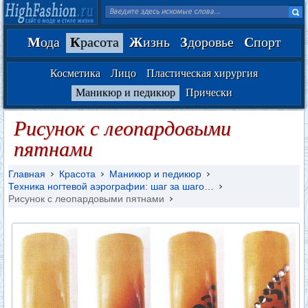
М
ода
К
расота
Ж
изнь
З
доровье
С
порт
Косметика
Лицо
Пластическая хирургия
Маникюр и педикюр
Прически
Рисунок с леопардовыми
пятнами
Главная
Красота
Маникюр и педикюр
Техника ногтевой аэрографии: шаг за шаго…
Рисунок с леопардовыми пятнами