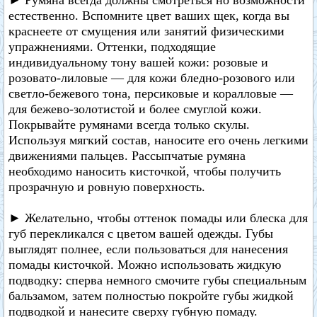
► Румяна всегда должны смотреться но возможности
естественно. Вспомните цвет ваших щек, когда вы
краснеете от смущения или занятий физическими
упражнениями. Оттенки, подходящие
индивидуальному тону вашей кожи: розовые и
розовато-лиловые — для кожи бледно-розового или
светло-бежевого тона, персиковые и коралловые —
для бежево-золотистой и более смуглой кожи.
Покрывайте румянами всегда только скулы.
Используя мягкий состав, наносите его очень легкими
движениями пальцев. Рассыпчатые румяна
необходимо наносить кисточкой, чтобы получить
прозрачную и ровную поверхность.
► Желательно, чтобы оттенок помады или блеска для
губ перекликался с цветом вашей одежды. Губы
выглядят полнее, если пользоваться для нанесения
помады кисточкой. Можно использовать жидкую
подводку: сперва немного смочите губы специальным
бальзамом, затем полностью покройте губы жидкой
подводкой и нанесите сверху губную помаду.