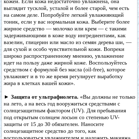
кожей. Если кожа недостаточно увлажнена, она
выглядит тусклой, усталой и более старой, чем есть
на самом деле. Попробуйте легкий увлажняющий
тоник, если у вас нормальная кожа. Выберите более
жирное средство — молочко или крем — с такими
задерживающими в коже воду ингредиентами, как
вазелин, глицерин или масло из семян дерева ши, —
для сухой и особо чувствительной кожи. Вопреки
широко распространенному мнению, увлажнение
идет на пользу даже жирной коже. Воспользуйтесь
средством с формулой без масла (oil-free), которое
увлажняет и в то же время регулирует выработку
жира в клетках вашей кожи».
► Защита от ультрафиолета.
«Вы должны не только
на лето, а на весь год вооружиться средствами с
солнцезащитным фактором (UV). Для пребывания
под открытым солнцем лосьон со степенью UV-
защиты от 15 до 30 обязателен. Наносите
солнцезащитное средство до того, как
воспользоваться увлажнителем и наложить макияж».