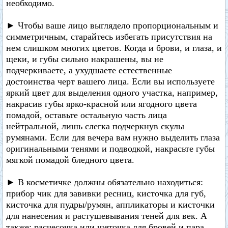
необходимо.
► Чтобы ваше лицо выглядело пропорциональным и
симметричным, старайтесь избегать присутствия на
нем слишком многих цветов. Когда и брови, и глаза, и
щеки, и губы сильно накрашены, вы не
подчеркиваете, а ухудшаете естественные
достоинства черт вашего лица. Если вы используете
яркий цвет для выделения одного участка, например,
накрасив губы ярко-красной или ягодного цвета
помадой, оставьте остальную часть лица
нейтральной, лишь слегка подчеркнув скулы
румянами. Если для вечера вам нужно выделить глаза
оригинальными тенями и подводкой, накрасьте губы
мягкой помадой бледного цвета.
► В косметичке должны обязательно находиться:
прибор чик для завивки ресниц, кисточка для губ,
кисточка для пудры/румян, аппликаторы и кисточки
для нанесения и растушевывания теней для век. А
также: расчесочка или щеточка для бровей и пара