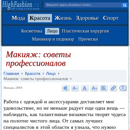
М
ода
К
расота
Ж
изнь
З
доровье
С
порт
Косметика
Лицо
Пластическая хирургия
Маникюр и педикюр
Прически
Макияж: советы
профессионалов
Главная
Красота
Лицо
Макияж: советы профессионалов
0
Январь 2004
Работа с одеждой и аксессуарами доставляет мне
удовольствие, но не меньше радует еще одна вещь —
наблюдать, как талантливые визажисты творят чудеса
на полотне чистого лица. От самых лучших
специалистов в этой области я узнала, что нужно