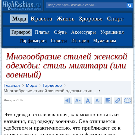
М
ода
К
расота
Ж
изнь
З
доровье
С
порт
Гардероб
Платья
Обувь
Аксессуары
Украшения
Парфюмерия
Советы
История
Мужчинам
Многообразие стилей женской
одежды: стиль милитари (или
военный)
Главная
Мода
Гардероб
Многообразие стилей женской одежды: стил…
0
Январь 2006
Это одежда, стилизованная, как можно понять из
названия, под одежду военных. Она отличается
удобством и практичностью, что приближает ее к
стилю кэжуэл, только вот ткани и фасоны здесь