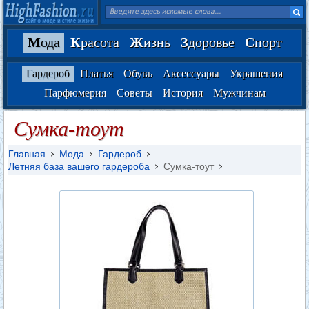
М
ода
К
расота
Ж
изнь
З
доровье
С
порт
Гардероб
Платья
Обувь
Аксессуары
Украшения
Парфюмерия
Советы
История
Мужчинам
Сумка-тоут
Главная
Мода
Гардероб
Летняя база вашего гардероба
Сумка-тоут