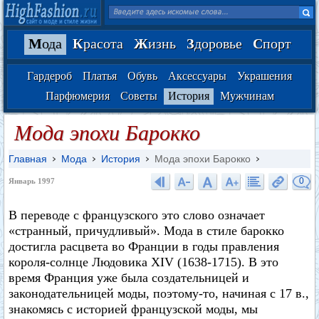
М
ода
К
расота
Ж
изнь
З
доровье
С
порт
Гардероб
Платья
Обувь
Аксессуары
Украшения
Парфюмерия
Советы
История
Мужчинам
Мода эпохи Барокко
Главная
Мода
История
Мода эпохи Барокко
0
Январь 1997
В переводе с французского это слово означает
«странный, причудливый». Мода в стиле барокко
достигла расцвета во Франции в годы правления
короля-солнце Людовика XIV (1638-1715). В это
время Франция уже была создательницей и
законодательницей моды, поэтому-то, начиная с 17 в.,
знакомясь с историей французской моды, мы