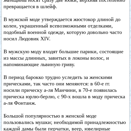
Женщины носят сразу две юбки, верхняя постепенно
превращается в шлейф.
В мужской моде утверждается жюстокор длиной до
колен, украшенный всевозможными отделками,
подобный военной одежде, которую довольно часто
носил Людовик XIV.
В мужскую моду входят большие парики, состоящие
из массы длинных, завитых в локоны волос, и
напоминающие львиную гриву.
В период барокко трудно уследить за женскими
прическами, так часто они меняются: в 60-е гг.
носили прическу а-ля Манчини, в 70-е появилась
прическа юрлю-берлю, с 90-х вошла в моду прическа
а-ля Фонтанж.
Большой популярностью в женской моде
пользовались мушки; необходимой принадлежностью
каждой дамы были перчатки, веер, ювелирные