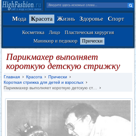
М
ода
К
расота
Ж
изнь
З
доровье
С
порт
Косметика
Лицо
Пластическая хирургия
Маникюр и педикюр
Прически
Парикмахер выполняет
короткую детскую стрижку
Главная
Красота
Прически
Короткая стрижка для детей и взрослых
Парикмахер выполняет короткую детскую ст…