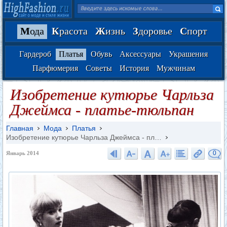
М
ода
К
расота
Ж
изнь
З
доровье
С
порт
Гардероб
Платья
Обувь
Аксессуары
Украшения
Парфюмерия
Советы
История
Мужчинам
Изобретение кутюрье Чарльза
Джеймса - платье-тюльпан
Главная
Мода
Платья
Изобретение кутюрье Чарльза Джеймса - пл…
0
Январь 2014