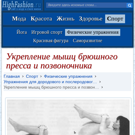
М
ода
К
расота
Ж
изнь
З
доровье
С
порт
Йога
Игровой спорт
Физические упражнения
Красивая фигура
Саморазвитие
Укрепление мышц брюшного
пресса и позвоночника
Главная
Спорт
Физические упражнения
Упражнения для дородового и послеродовог…
Укрепление мышц брюшного пресса и позвон…