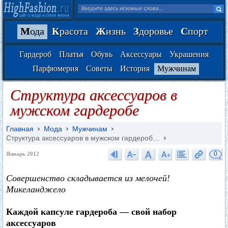
М
ода
К
расота
Ж
изнь
З
доровье
С
порт
Гардероб
Платья
Обувь
Аксессуары
Украшения
Парфюмерия
Советы
История
Мужчинам
Структура аксессуаров в
мужском гардеробе
Главная
Мода
Мужчинам
Структура аксессуаров в мужском гардероб…
0
Январь 2012
Совершенство складывается из мелочей!
Микеланджело
Каждой капсуле гардероба — свой набор
аксессуаров