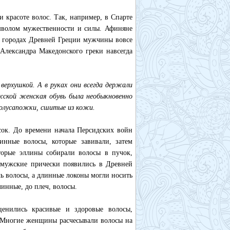
 красоте волос. Так, например, в Спарте
мволом мужественности и силы. Афиняне
их городах Древней Греции мужчины вовсе
Александра Македонского греки навсегда
верхушкой. А в руках они всегда держали
ужской женская обувь была необыкновенно
полусапожки, сшитые из кожи.
сок. До времени начала Персидских войн
нные волосы, которые завивали, затем
торые эллины собирали волосы в пучок,
 мужские прически появились в Древней
ь волосы, а длинные локоны могли носить
инные, до плеч, волосы.
ценились красивые и здоровые волосы,
. Многие женщины расчесывали волосы на