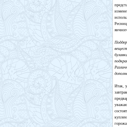
предст
измене
исполь
Ресниц
яичног
Поддер
вещест
булавк
подкра
Различ
дополн
Итак, 
завтра
предва
уважа
состоя
куплен
горожа