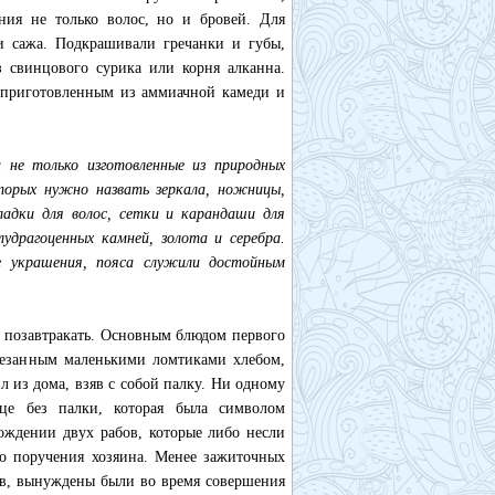
ния не только волос, но и бровей. Для
и сажа. Подкрашивали гречанки и губы,
з свинцового сурика или корня алканна.
, приготовленным из аммиачной камеди и
 не только изготовленные из природных
торых нужно назвать зеркала, ножницы,
кладки для волос, сетки и карандаши для
удрагоценных камней, золота и серебра.
ые украшения, пояса служили достойным
 позавтракать. Основным блюдом первого
резанным маленькими ломтиками хлебом,
 из дома, взяв с собой палку. Ни одному
це без палки, которая была символом
вождении двух рабов, которые либо несли
то поручения хозяина. Менее зажиточных
бов, вынуждены были во время совершения