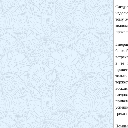
Следуе
недолю
тому ж
званом
проявл
Заверш
ближай
встреч
в те 
привет
тольк
торжес
воскли
следов
привет
успешн
греки 
Помимо