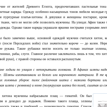
чие от жителей Древнего Египта, предпочитавших пастельные тона
ветные наряды. Одежду особенно насыщенных тонов любили молодые г
и пурпурные платья-хитоны. А девушки и женщины постарше, кроме
 ткани, чего не могли себе позволить мужчины. На улицах Афин также м
одежды. Однако такие наряды украшали яркими пестрыми узорными лент
е было замечено выше, основной одеждой мужчин считался хитон, ко
е (после Персидских войн) стал значительно короче — до колен. Не
ие рукава. Такие рубашки могли носить не только знатные эллины
енники, рабы, слуги. Главное различие заключалось лишь в том, что хи
евой руки), с правой стороны он оставался распахнутым.
не ходили по улицам с непокрытыми головами. В Афинах шляпы над
е. Шляпы изготавливали из белого или коричневого материала. В те 
х головных уборов: пилос (войлочная шапка с низкими бортами или 
ная шляпа с ремнями) и кюне (полукруглая шапка без полей, сшитая из со
х хитона мужчины набрасывали плащ — гиматий. Он был
ым и доходил до лодыжек. Помимо такого плаща, эллины
носить также и трибоний — разновидность гиматия. Список