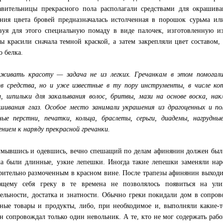
авительницы прекрасного пола располагали средствами для окрашива
ния цвета бровей предназначалась истолченная в порошок сурьма ил
зуя для этого специальную помаду в виде палочек, изготовленную и
ы красили сначала темной краской, а затем закрепляли цвет составом
о белка.
живать красоту — задача не из легких. Гречанкам в этом помогали
в средства, но и уже известные в ту пору инструменты, в числе ко
и, шпильки для закалывания волос, бритвы, мази на основе воска, на
шивания глаз. Особое место занимали украшения из драгоценных и пол
ные перстни, печатки, кольца, браслеты, серьги, диадемы, нагрудн
ением к наряду прекрасной гречанки.
умывшись и одевшись, вечно спешащий по делам афинянин должен был
ка были длинные, узкие лепешки. Иногда такие лепешки заменяли на
рительно размоченным в красном вине. После трапезы афинянин выходил
ющему себя греку в те времена не позволялось появиться на ули
тельности, достатка и знатности. Обычно греки покидали дом в сопро
ные товары и продукты, либо, при необходимое и, выполняли какие-
н сопровождал только один невольник. А те, кто не мог содержать ра