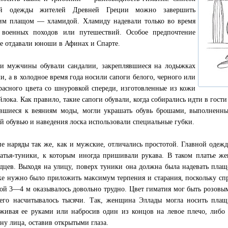
ей одежды жителей Древней Греции можно завершить
им плащом — хламидой. Хламиду надевали только во время
 военных походов или путешествий. Особое предпочтение
е отдавали юноши в Афинах и Спарте.
и мужчины обували сандалии, закреплявшиеся на лодыжках
и, а в холодное время года носили сапоги белого, черного или
расного цвета со шнуровкой спереди, изготовленные из кожи
йлока. Как правило, такие сапоги обували, когда собирались идти в гос
вшиеся к веяниям моды, могли украшать обувь брошами, выполненным
й обувью и наведения лоска использовали специальные губки.
е наряды так же, как и мужские, отличались простотой. Главной оде
латья-туники, к которым иногда пришивали рукава. В таком платье ж
дцев. Выходя на улицу, поверх туники она должна была надевать плащ-
ке нужно было приложить максимум терпения и старания, поскольку сп
ой 3—4 м оказывалось довольно трудно. Цвет гиматия мог быть розовы
его насчитывалось тысячи. Так, женщина Эллады могла носить плащ
живая ее руками или набросив один из концов на левое плечо, либо
ну лица, оставив открытыми глаза.