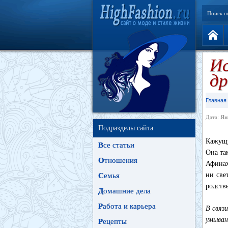
Поиск п
Ис
др
Главная
Дата:
Ян
Подразделы сайта
Кажущу
В
се статьи
Она та
О
тношения
Афинах
ни све
С
емья
родств
Д
омашние дела
Р
абота и карьера
В связ
умыван
Р
ецепты