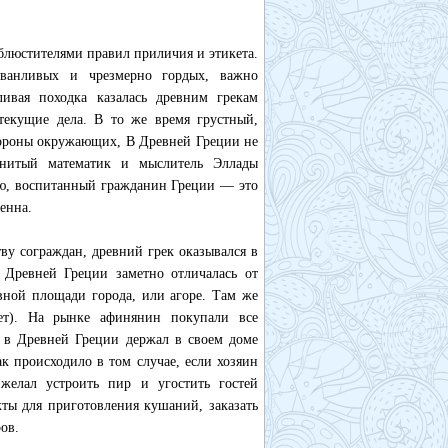
блюстителями правил приличия и этикета.
чванливых и чрезмерно гордых, важно
вая походка казалась древним грекам
 текущие дела. В то же время грустный,
тороны окружающих, В Древней Греции не
менитый математик и мыслитель Эллады
ию, воспитанный гражданин Греции — это
енна.
ву сограждан, древний грек оказывался в
 Древней Греции заметно отличалась от
авной площади города, или агоре. Там же
вет). На рынке афинянин покупали все
 в Древней Греции держал в своем доме
к происходило в том случае, если хозяин
желал устроить пир и угостить гостей
кты для приготовления кушаний, заказать
ов.