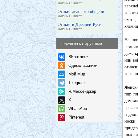
Жизнь
›
Этикет
верхн
Этикет делового общения
коротк
Жизнь
›
Этикет
охоты,
Этикет в Древней Руси
хламид
Жизнь
›
Этикет
На ног
Поделитесь с друзьями
ремням
даже к
ВКонтакте
или во
Одноклассники
относи
кожано
Мой Мир
Telegram
Женски
Я.Мессенджер
пят, п
X
домоча
гречан
WhatsApp
и длин
Pinterest
носки 
придер
полови