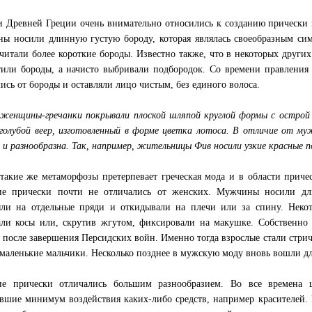
 Древней Греции очень внимательно относились к созданию прически и
ы носили длинную густую бороду, которая являлась своеобразным си
читали более короткие бороды. Известно также, что в некоторых друг
тили бороды, а начисто выбривали подбородок. Со времени правления 
лись от бороды и оставляли лицо чистым, без единого волоса.
 женщины-гречанки покрывали плоской шляпой круглой формы с острой 
 голубой веер, изготовленный в форме цветка лотоса. В отличие от м
 и разнообразна. Так, например, жительницы Фив носили узкие красные 
такие же метаморфозы претерпевает греческая мода и в области приче
е прически почти не отличались от женских. Мужчины носили дли
яли на отдельные пряди и откидывали на плечи или за спину. Неко
али косы или, скрутив жгутом, фиксировали на макушке. Собственно
 после завершения Персидских войн. Именно тогда взрослые стали стрич
 маленькие мальчики. Несколько позднее в мужскую моду вновь вошли дл
ие прически отличались большим разнообразием. Во все времена 
вшие минимум воздействия каких-либо средств, например красителей