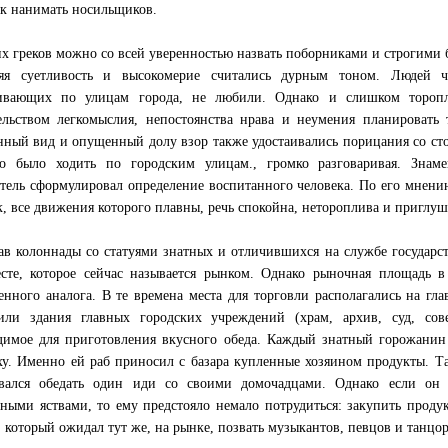
к нанимать носильщиков.
х греков можно со всей уверенностью назвать поборниками и строгими 
яя суетливость и высокомерие считались дурным тоном. Людей 
ивающих по улицам города, не любили. Однако и слишком торопли
ельством легкомыслия, непостоянства нрава и неумения планировать
нный вид и опущенный долу взор также удостаивались порицания со с
то было ходить по городским улицам., громко разговаривая. Зна
тель сформулировал определение воспитанного человека. По его мнен
к, все движения которого плавны, речь спокойна, нетороплива и приглуш
в колоннады со статуями знатных и отличившихся на службе государст
сте, которое сейчас называется рынком. Однако рыночная площадь в
енного аналога. В те времена места для торговли располагались на гл
или здания главных городских учреждений (храм, архив, суд, со
димое для приготовления вкусного обеда. Каждый знатный горожанин
ху. Именно ей раб приносил с базара купленные хозяином продукты. Та
вался обедать один иди со своими домочадцами. Однако если он 
ными яствами, то ему предстояло немало потрудиться: закупить проду
, который ожидал тут же, на рынке, позвать музыкантов, певцов и танцор