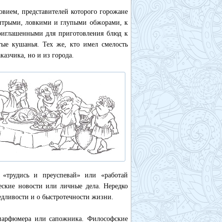
овием, представителей которого горожане
хитрыми, ловкими и глупыми обжорами, к
приглашенными для приготовления блюд к
тые кушанья. Тех же, кто имел смелость
казчика, но и из города.
, «трудись и преуспевай» или «работай
еские новости или личные дела. Нередко
едливости и о быстротечности жизни.
 парфюмера или сапожника. Философские