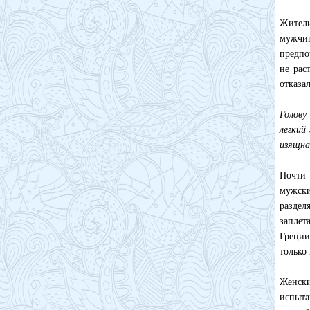
Жители
мужчин
предпо
не рас
отказа
Голову
легкий
изящна
Почти 
мужски
раздел
заплет
Греции
только
Женск
испыта