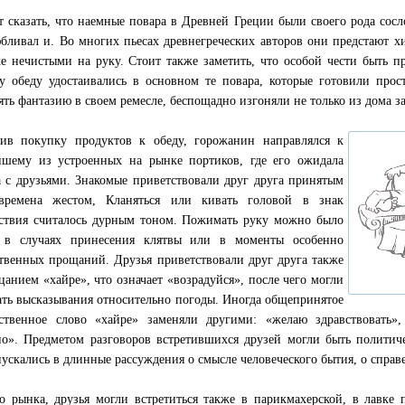
т сказать, что наемные повара в Древней Греции были своего рода сосл
бливал и. Во многих пьесах древнегреческих авторов они предстают 
е нечистыми на руку. Стоит также заметить, что особой чести быть 
у обеду удостаивались в основном те повара, которые готовили прос
ять фантазию в своем ремесле, беспощадно изгоняли не только из дома за
ив покупку продуктов к обеду, горожанин направлялся к
шему из устроенных на рынке портиков, где его ожидала
а с друзьями. Знакомые приветствовали друг друга принятым
времена жестом, Кланяться или кивать головой в знак
ствия считалось дурным тоном. Пожимать руку можно было
о в случаях принесения клятвы или в моменты особенно
твенных прощаний. Друзья приветствовали друг друга также
цанием «хайре», что означает «возрадуйся», после чего могли
ать высказывания относительно погоды. Иногда общепринятое
ственное слово «хайре» заменяли другими: «желаю здравствовать»
о». Предметом разговоров встретившихся друзей могли быть политич
пускались в длинные рассуждения о смысле человеческого бытия, о справ
 рынка, друзья могли встретиться также в парикмахерской, в лавке