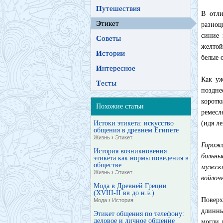
П
утешествия
В отли
Э
тикет
разноц
синие 
С
оветы
желтой
И
стории
белые 
И
нтересное
Как уж
Т
есты
поздне
коротк
Похожие статьи
ремесл
Истоки этикета: искусство
(идя л
общения в древнем Египете
Жизнь
›
Этикет
Горожа
История возникновения
больны
этикета как нормы поведения в
обществе
мужски
Жизнь
›
Этикет
войлоч
Мода в Древней Греции
(XVIII-II вв до н.э.)
Повер
Мода
›
История
длинн
Этикет общения по телефону:
деловое и личное общение
могли 