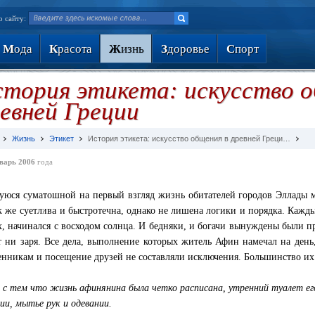
о сайту:
М
ода
К
расота
Ж
изнь
З
доровье
С
порт
тория этикета: искусство о
евней Греции
Жизнь
Этикет
История этикета: искусство общения в древней Греци…
варь 2006
года
юся суматошной на первый взгляд жизнь обитателей городов Эллады 
к же суетлива и быстротечна, однако не лишена логики и порядка. Кажд
, начинался с восходом солнца. И бедняки, и богачи вынуждены были пр
т ни заря. Все дела, выполнение которых житель Афин намечал на ден
енникам и посещение друзей не составляли исключения. Большинство их
и с тем что жизнь афинянина была четко расписана, утренний туалет его
ии, мытье рук и одевании.