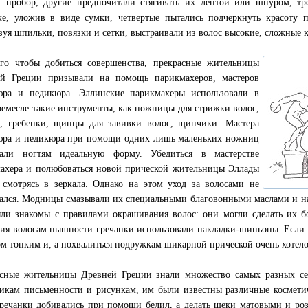
 пробор, другие предпочитали стягивать их лентой или шнуром, тр
е, уложив в виде сумки, четвертые пытались подчеркнуть красоту
зуя шпильки, повязки и сетки, выстраивали из волос высокие, сложные 
го чтобы добиться совершенства, прекрасные жительницы
ей Греции призывали на помощь парикмахеров, мастеров
юра и педикюра. Эллинские парикмахеры использовали в
ремесле такие инструменты, как ножницы для стрижки волос,
, гребенки, щипцы для завивки волос, щипчики. Мастера
ра и педикюра при помощи одних лишь маленьких ножниц
вали ногтям идеальную форму. Убедиться в мастерстве
ахера и полюбоваться новой прической жительницы Эллады
 смотрясь в зеркала. Однако на этом уход за волосами не
ался. Модницы смазывали их специальными благовонными маслами и н
ли знакомы с правилами окрашивания волос: они могли сделать их б
ия волосам пышности гречанки использовали накладки-шиньоны. Если 
м тонким и, а похвалиться подружкам шикарной прической очень хотелос
сные жительницы Древней Греции знали множество самых разных се
икам письменности и рисункам, им были известны различные косметич
речанки добивались при помощи белил, а делать щеки матовыми и ро