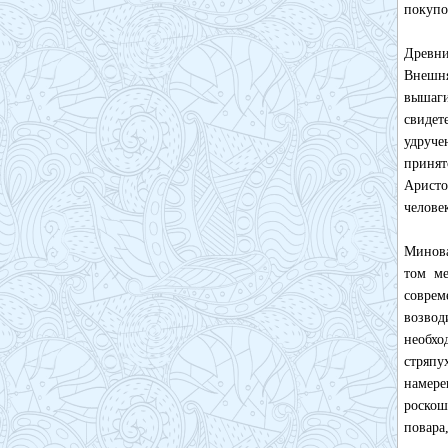
покупо
Древни
Внешн
вышаг
свидет
удруче
приня
Аристо
челове
Минова
том ме
соврем
возвод
необхо
стряпу
намере
роскош
повара