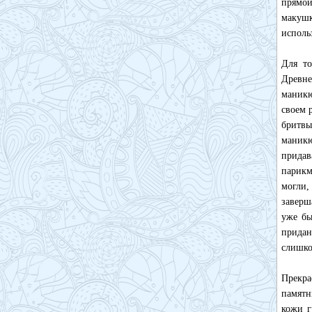
прямой
макушк
исполь
Для то
Древн
маник
своем 
бритвы
маникю
прида
парикм
могли,
заверш
уже бы
придан
слишко
Прекра
памятн
кожи г