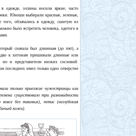
 в одежде, эллины носили яркие, часто
реки. Юноши выбирали красные, зеленые,
 того, облачались в одежду, сшитую из
ожно было встретить человека, одетого в
ами.
торый сначала был длинным (до пят), а
редко к хитонам пришивали длинные или
, но и представители низких сословий:
тон последних имел только одно отверстие
евали только приезжие чужестранцы или
времена существовало три разновидности
вовсе без таковых), петас (неглубокая
бачьей кожи).