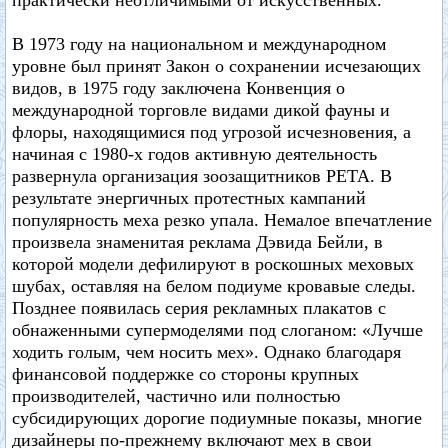
практически неотличимыми от искусственных.
В 1973 году на национальном и международном
уровне был принят Закон о сохранении исчезающих
видов, в 1975 году заключена Конвенция о
международной торговле видами дикой фауны и
флоры, находящимися под угрозой исчезновения, а
начиная с 1980-х годов активную деятельность
развернула организация зоозащитников РЕТА. В
результате энергичных протестных кампаний
популярность меха резко упала. Немалое впечатление
произвела знаменитая реклама Дэвида Бейли, в
которой модели дефилируют в роскошных меховых
шубах, оставляя на белом подиуме кровавые следы.
Позднее появилась серия рекламных плакатов с
обнаженными супермоделями под слоганом: «Лучше
ходить голым, чем носить мех». Однако благодаря
финансовой поддержке со стороны крупных
производителей, частично или полностью
субсидирующих дорогие подиумные показы, многие
дизайнеры по-прежнему включают мех в свои