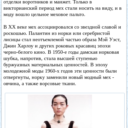
отделки воротников и манжет. Только в
викторианский период мех стали носить на виду, и в
моду вошло цельное меховое пальто.
В XX веке мех ассоциировался со звездной славой и
роскошью. Палантин из норки или серебристой
лисицы стал неотъемлемой частью образа Мэй Уэст,
Джин Харлоу и других роковых красавиц эпохи
черно-белого кино. В 1950-е годы дамская норковая
шубка, напротив, стала высшей ступенью
буржуазных материальных ценностей. В эпоху
молодежной моды 1960-х годов эти ценности были
отвергнуты, норку заменили новый модный мех -
овчина, а также ворсовые ткани.