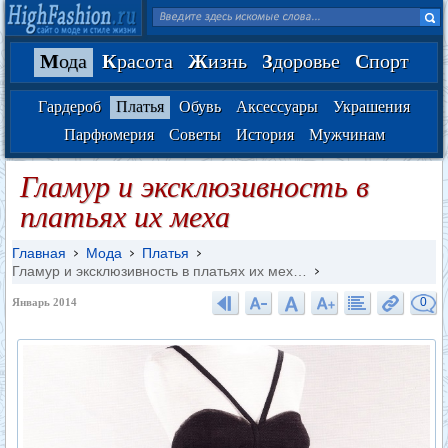
М
ода
К
расота
Ж
изнь
З
доровье
С
порт
Гардероб
Платья
Обувь
Аксессуары
Украшения
Парфюмерия
Советы
История
Мужчинам
Гламур и эксклюзивность в
платьях их меха
Главная
Мода
Платья
Гламур и эксклюзивность в платьях их мех…
0
Январь 2014