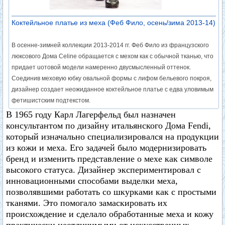
Коктейльное платье из меха (Феб Фило, осень/зима 2013-14)
В осенне-зимней коллекции 2013-2014 гг. Феб Фило из французского
люксового Дома Celine обращается с мехом как с обычной тканью, что
придает uотовой модели намеренно двусмысленный оттенок.
Соединив меховую юбку овальной формы с лифом бельевого покроя,
дизайнер создает неожиданное коктейльное платье с едва уловимым
фетишистским подтекстом.
В 1965 году Карл Лагерфельд был назначен
консультантом по дизайну итальянского Дома Fendi,
который изначально специализировался на продукции
из кожи и меха. Его задачей было модернизировать
бренд и изменить представление о мехе как символе
высокого статуса. Дизайнер экспериментировал с
инновационными способами выделки меха,
позволявшими работать со шкурками как с простыми
тканями. Это помогало замаскировать их
происхождение и сделало обработанные меха и кожу