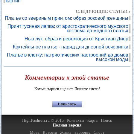
картин
СЛЕДУЮЩИЕ СТАТЬИ ›
Платье со звериным принтом: образ роковой женщины
Принт гусиная лапка: от аристократического мужского
костюма до модного платья
Нью лук: образ и революция от Кристиан Диор
Коктейльное платье - наряд для дневной вечеринки
Платье в клетку: патриотических настроений до домов
высокой моды
Комментарии к этой статье
Комментариев еще нет. Пишите смело!
High
Fashion
.ru © 2015
Контакты
Карта
Поиск
Полная версия
Мода
Красота
Жизнь
Здоровье
Спорт