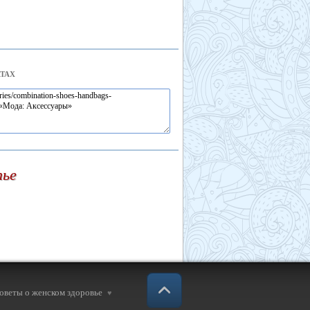
ТАХ
тье
советы о женском здоровье
♥