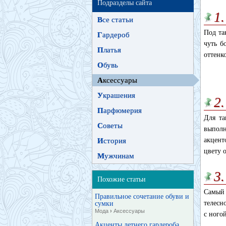
Подразделы сайта
1
В
се статьи
Под та
Г
ардероб
чуть б
П
латья
оттенк
О
бувь
А
ксессуары
У
крашения
2
П
арфюмерия
Для та
С
оветы
выполн
акцент
И
стория
цвету 
М
ужчинам
3
Похожие статьи
Самый
Правильное сочетание обуви и
телесн
сумки
Мода
›
Аксессуары
с ного
Акценты летнего гардероба