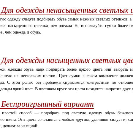
. Для одежды ненасыщенных светлых 
кую одежду следует подбирать обувь самых нежных светлых оттенков, а
олее насыщенного оттенка, чем одежда. Не используйте сумки более с
ов, чем одежда и обувь.
. Для одежды насыщенных светлых цв
кой одежды обувь надо подбирать более яркого цвета или выбрать м
енную из нескольких цветов. Цвет сумки в таком комплекте долже
ом. С этой ролью без проблемы справляется контрастный по отнош
одежды яркий цвет. В цветовом круге эти цвета находятся напротив друг 
. Беспроигрышный вариант
 простой способ — подобрать под светлую одежду обувь бежевог
ого цвета. Эти цвета сочетаются с любым другим, удлиняют силуэт и, сл
й, делают ее изящной.