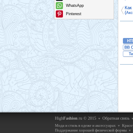
WhatsApp
Как
(
Акс
Pinterest
HT
BB 
Te
High
Fashion
.ru © 2015
Обратная связь
♥
Мода и стиль в одеже и аксессуарах
Красот
♥
Поддержание хорошей физической формы
♥