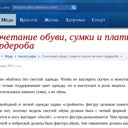
о сайту:
М
ода
К
расота
Ж
изнь
З
доровье
С
порт
четание обуви, сумки и плат
рдероба
Мода
Аксессуары
Сочетание обуви, сумки и платья летнего гардероба
варь 2013
года
не обойтись без светлой одежды. Чтобы не выглядеть скучно и моното
 только поддерживают цвет одежды, но и выступают в роли акцента. 
использовать именно сумку, а не обувь.
свободной и легкой одежды задача «стройнить» фигуру целиком ложитс
ти нет, поэтому модель светлой обуви должна быть с четкой формой
ется и нога выглядит «босой», а силуэт фигуры разваливается. Чем прощ
тной и неброской должна быть фактура обуви, тем лаконичнее должна вы