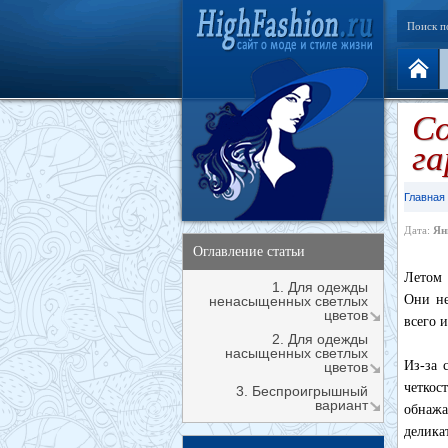
Поиск п
Со
га
Главная
Дата:
Ян
Оглавление статьи
Летом 
1. Для одежды
Они не
ненасыщенных светлых
цветов
всего 
2. Для одежды
насыщенных светлых
Из-за 
цветов
четкос
3. Беспроигрышный
вариант
обнажа
делика