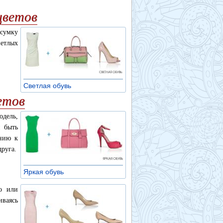
цветов
 сумку
ветлых
Светлая обувь
»
етов
одель,
н быть
ению к
друга.
Яркая обувь
»
о или
иваясь