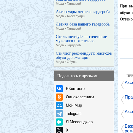
Мода
›
Гардероб
При вы
Аксессуары летнего гардероба
обуви 
Мода
›
Аксессуары
Оттено
Летняя база вашего гардероба
Мода
›
Гардероб
Стиль menstyle — сочетание
мужского и женского
Мода
›
Гардероб
Стилист рекомендует: маст-хэв
обуви для женщин
Мода
›
Обувь
Поделитесь с друзьями
‹ П
Акс
ВКонтакте
Пра
Одноклассники
Мой Мир
Акс
Telegram
Я.Мессенджер
Важ
X
рем