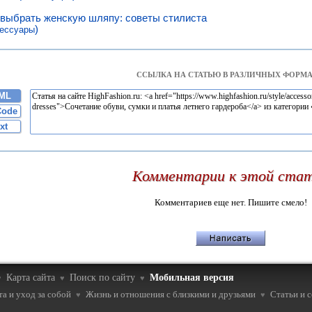
 выбрать женскую шляпу: советы стилиста
)
ессуары
ССЫЛКА НА СТАТЬЮ В РАЗЛИЧНЫХ ФОРМА
ML
Code
xt
Комментарии к этой ста
Комментариев еще нет. Пишите смело!
Карта сайта
Поиск по сайту
Мобильная версия
♥
♥
♥
а и уход за собой
Жизнь и отношения с близкими и друзьями
Статьи и 
♥
♥