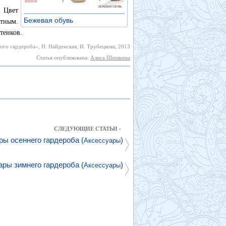
. Цвет
Бежевая обувь
»
стным.
тенков.
го гардероба», Н. Найденская, И. Трубецкова, 2013
Статья опубликована:
Алиса Шишкина
СЛЕДУЮЩИЕ СТАТЬИ ›
ры осеннего гардероба (
)
Аксессуары
ары зимнего гардероба (
)
Аксессуары