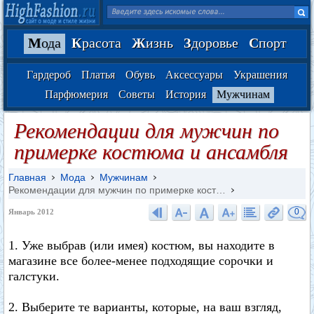
М
ода
К
расота
Ж
изнь
З
доровье
С
порт
Гардероб
Платья
Обувь
Аксессуары
Украшения
Парфюмерия
Советы
История
Мужчинам
Рекомендации для мужчин по
примерке костюма и ансамбля
Главная
Мода
Мужчинам
Рекомендации для мужчин по примерке кост…
0
Январь 2012
1. Уже выбрав (или имея) костюм, вы находите в
магазине все более-менее подходящие сорочки и
галстуки.
2. Выберите те варианты, которые, на ваш взгляд,