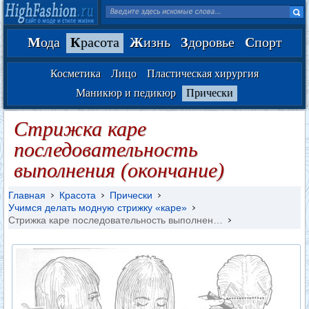
М
ода
К
расота
Ж
изнь
З
доровье
С
порт
Косметика
Лицо
Пластическая хирургия
Маникюр и педикюр
Прически
Стрижка каре
последовательность
выполнения (окончание)
Главная
Красота
Прически
Учимся делать модную стрижку «каре»
Стрижка каре последовательность выполнен…