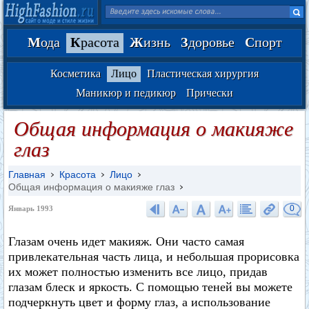
М
ода
К
расота
Ж
изнь
З
доровье
С
порт
Косметика
Лицо
Пластическая хирургия
Маникюр и педикюр
Прически
Общая информация о макияже
глаз
Главная
Красота
Лицо
Общая информация о макияже глаз
0
Январь 1993
Глазам очень идет макияж. Они часто самая
привлекательная часть лица, и небольшая прорисовка
их может полностью изменить все лицо, придав
глазам блеск и яркость. С помощью теней вы можете
подчеркнуть цвет и форму глаз, а использование