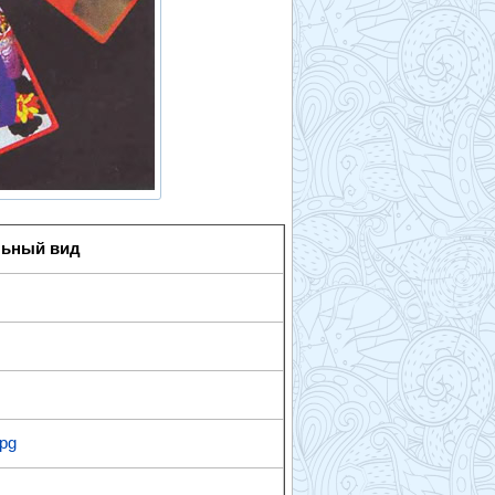
льный вид
jpg