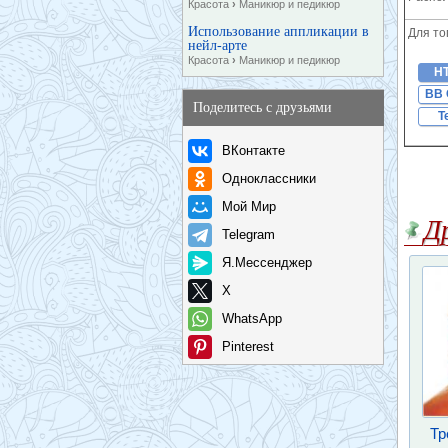
Красота
›
Маникюр и педикюр
Использование аппликации в
Для то
нейл-арте
Красота
›
Маникюр и педикюр
H
BB 
Поделитесь с друзьями
T
ВКонтакте
Одноклассники
Мой Мир
Д
Telegram
Я.Мессенджер
X
WhatsApp
Pinterest
Тр