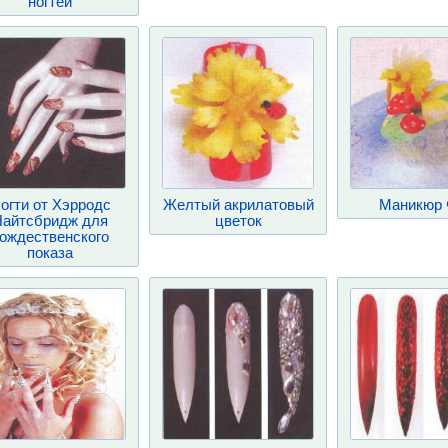
ногтей
огти от Xэрродс
Желтый акрилатовый
Маникюр 
Найтсбридж для
цветок
ождественского
показа