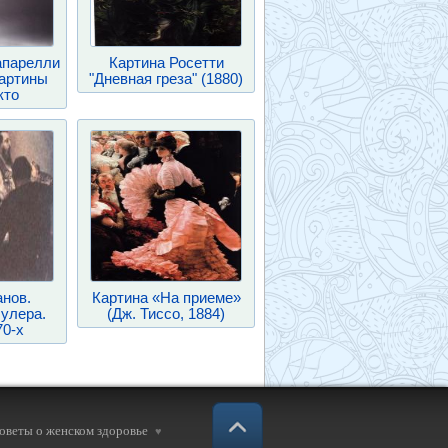
апарелли
Картина Росетти
картины
"Дневная греза" (1880)
кто
анов.
Картина «На приеме»
улера.
(Дж. Тиссо, 1884)
70-х
советы о женском здоровье
♥