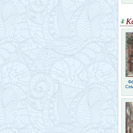
К
Фё
Сем