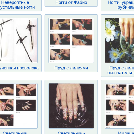
Невероятные
Ногти от Фабио
Ногти, укра
устальные ногти
рубина
ученная проволока
Пруд с лилиями
Пруд с лил
окончательн
Светильник
Светильник -
Милаш