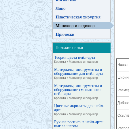
Л
ицо
П
ластическая хирургия
М
аникюр и педикюр
П
рически
Похожие статьи
Теория цвета нейл-арта
Красота
›
Маникюр и педикюр
Назван
Материалы, инструменты и
оборудование для нейл-арта
Ширина
Красота
›
Маникюр и педикюр
Материалы, инструменты и
оборудование смешанного
Разме
нейл-арта
Красота
›
Маникюр и педикюр
Добавл
Цветные акрилаты для нейл-
арта
Красота
›
Маникюр и педикюр
Ссылка
Ручная роспись в нейл-арте:
шаг за шагом
Распол