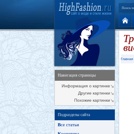
Поиск п
Тр
ви
Главная
Навигация страницы
Информация о картинке
Другие картинки
Похожие картинки
Подразделы сайта
В
се статьи
К
осметика