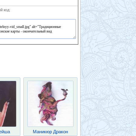
й код:
ейша
Маникюр Дракон