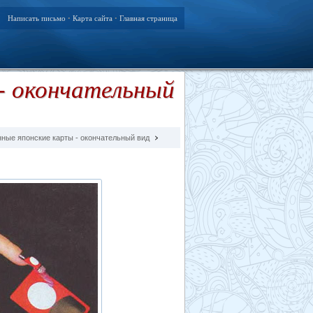
Написать письмо
Карта сайта
Главная страница
•
•
- окончательный
ные японские карты - окончательный вид