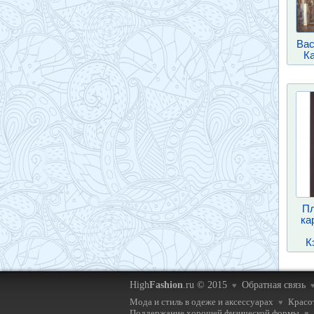
Вас
К
Пл
ка
К
High
Fashion
.ru © 2015
Обратная связь
♥
Мода и стиль в одеже и аксессуарах
Красот
♥
Поддержание хорошей физической формы
♥