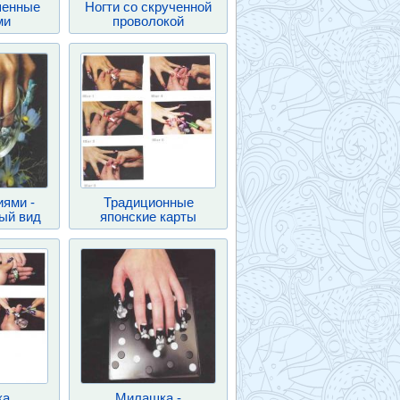
шенные
Ногти со скрученной
ми
проволокой
иями -
Традиционные
ый вид
японские карты
ка
Милашка -