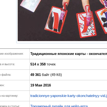
Традиционные японские карты - окончате
ие изображения:
514 x 358
точек
 и высота:
49 361
байт (49 Кб)
р файла:
19 Мая 2016
ен:
tradicionnye-yaponskie-karty-okonchatelnyy-vid.
 на картинку:
Трехмерный дизайн для нейл-арта
ожен в статье: