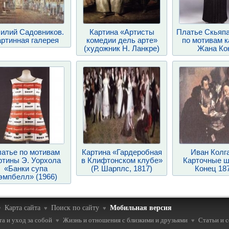
илий Садовников.
Картина «Артисты
Платье Скьяп
артинная галерея
комедии дель арте»
по мотивам 
(художник Н. Ланкре)
Жана Ко
атье по мотивам
Картина «Гардеробная
Иван Колг
ртины Э. Уорхола
в Клифтонском клубе»
Карточные ш
«Банки супа
(Р. Шарплс, 1817)
Конец 18
эмпбелл» (1966)
Карта сайта
Поиск по сайту
Мобильная версия
♥
♥
♥
а и уход за собой
Жизнь и отношения с близкими и друзьями
Статьи и 
♥
♥