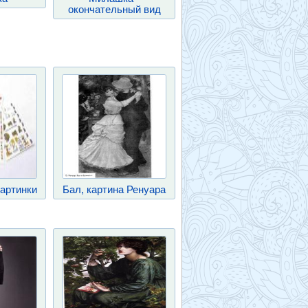
окончательный вид
артинки
Бал, картина Ренуара