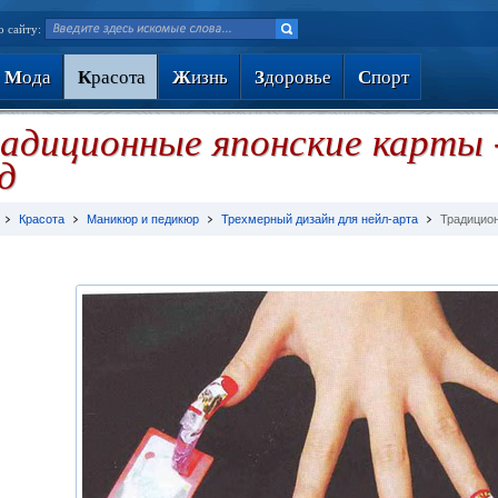
о сайту:
М
ода
К
расота
Ж
изнь
З
доровье
С
порт
адиционные японские карты 
д
Красота
Маникюр и педикюр
Трехмерный дизайн для нейл-арта
Традицион