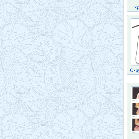
хр
Скр