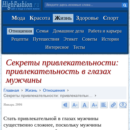
М
ода
К
расота
Ж
изнь
З
доровье
С
порт
Отношения
Семья
Домашние дела
Работа и карьера
Рецепты
Путешествия
Этикет
Советы
Истории
Интересное
Тесты
Секреты привлекательности:
привлекательность в глазах
мужчины
Главная
Жизнь
Отношения
Секреты привлекательности: привлекательн…
0
Январь 2006
Стать привлекательной в глазах мужчины
существенно сложнее, поскольку мужчины