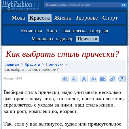
М
ода
К
расота
Ж
изнь
З
доровье
С
порт
Косметика
Лицо
Пластическая хирургия
Маникюр и педикюр
Прически
Как выбрать стиль прически?
Главная
Красота
Прически
Как выбрать стиль прически?
0
Январь 1998
Выбирая стиль прически, надо учитывать несколько
факторов: форму лица, тип волос, насколько легко вы
справляетесь с уходом за ними, ваш стиль жизни,
ваши рост, комплекцию, возраст.
Так, если у вас вытянутое, худое или прямоугольное