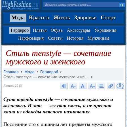
М
ода
К
расота
Ж
изнь
З
доровье
С
порт
Гардероб
Платья
Обувь
Аксессуары
Украшения
Парфюмерия
Советы
История
Мужчинам
Стиль menstyle — сочетание
мужского и женского
Главная
Мода
Гардероб
Стиль menstyle — сочетание мужского и же…
0
Январь 2013
Суть тренда menstyle — сочетание мужского и
женского. И это — жгучая смесь, а не пресная
каша из одежды неясного назначения.
Последние сто с лишним лет предметы мужского