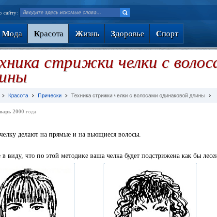
о сайту:
М
ода
К
расота
Ж
изнь
З
доровье
С
порт
хника стрижки челки с волос
лины
Красота
Прически
Техника стрижки челки с волосами одинаковой длины
варь 2000
года
челку делают на прямые и на вьющиеся волосы.
 в виду, что по этой методике ваша челка будет подстрижена как бы лесе