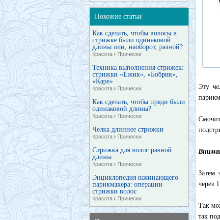
Похожие статьи
Как сделать, чтобы волосы в
стрижке были одинаковой
длины или, наоборот, разной?
Красота
›
Прически
Техника выполнения стрижек:
стрижки «Ежик», «Бобрик»,
«Каре»
Эту че
Красота
›
Прически
парикм
Как сделать, чтобы пряди были
одинаковой длины?
Красота
›
Прически
Смочи
Челка длиннее стрижки
подстр
Красота
›
Прически
Стрижка для волос равной
Внима
длины
Красота
›
Прически
Затем 
Энциклопедия начинающего
через 
парикмахера: операции
стрижки волос
Красота
›
Прически
Так мо
так по