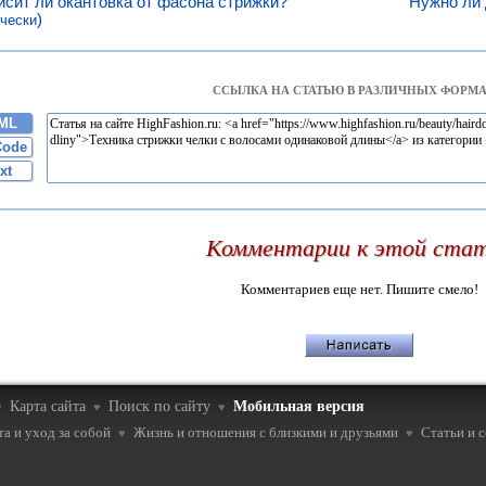
исит ли окантовка от фасона стрижки?
Нужно ли 
)
чески
ССЫЛКА НА СТАТЬЮ В РАЗЛИЧНЫХ ФОРМА
ML
Code
xt
Комментарии к этой ста
Комментариев еще нет. Пишите смело!
Карта сайта
Поиск по сайту
Мобильная версия
♥
♥
♥
а и уход за собой
Жизнь и отношения с близкими и друзьями
Статьи и 
♥
♥