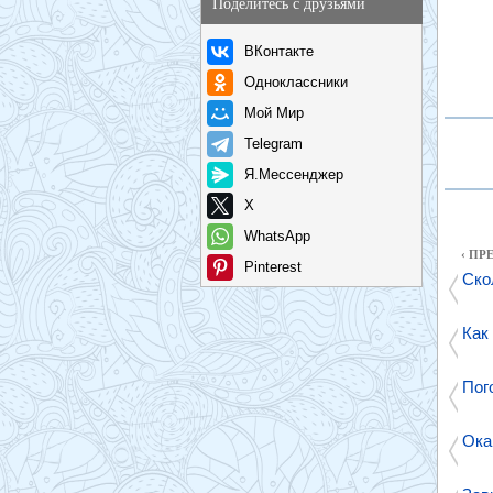
Поделитесь с друзьями
ВКонтакте
Одноклассники
Мой Мир
Telegram
Я.Мессенджер
X
WhatsApp
‹ П
Pinterest
Ско
Как
Пог
Ока