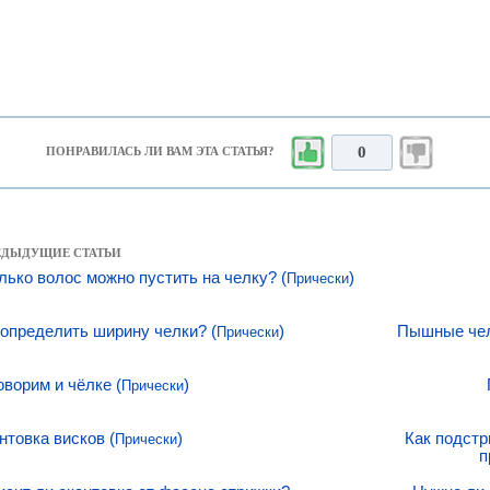
0
ПОНРАВИЛАСЬ ЛИ ВАМ ЭТА СТАТЬЯ?
РЕДЫДУЩИЕ СТАТЬИ
лько волос можно пустить на челку? (
)
Прически
 определить ширину челки? (
)
Пышные челк
Прически
оворим и чёлке (
)
Прически
нтовка висков (
)
Как подстр
Прически
п