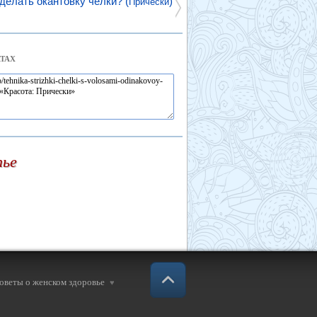
делать окантовку челки? (
)
Прически
ТАХ
тье
советы о женском здоровье
♥