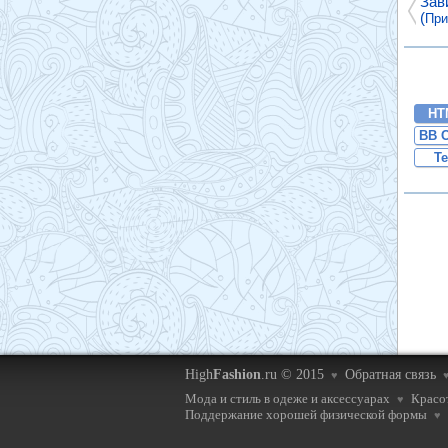
Зав
(
При
HT
BB 
Te
High
Fashion
.ru © 2015
Обратная связь
♥
Мода и стиль в одеже и аксессуарах
Красот
♥
Поддержание хорошей физической формы
♥