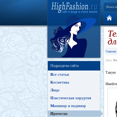
Поиск п
Те
д
Главная
Дата:
Ян
Подразделы сайта
Такую 
В
се статьи
К
осметика
Имейте
Л
ицо
П
ластическая хирургия
М
аникюр и педикюр
П
рически