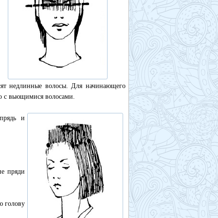
сят недлинные волосы. Для начинающего
ло с вьющимися волосами.
прядь и
ие пряди
ю голову