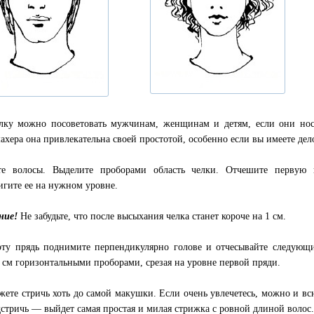
лку можно посоветовать мужчинам, женщинам и детям, если они но
ахера она привлекательна своей простотой, особенно если вы имеете де
те волосы. Выделите проборами область челки. Отчешите первую 
игите ее на нужном уровне.
ние!
Не забудьте, что после высыхания челка станет короче на 1 см.
эту прядь поднимите перпендикулярно голове и отчесывайте следующ
1 см горизонтальными проборами, срезая на уровне первой пряди.
жете стричь хоть до самой макушки. Если очень увлечетесь, можно и вс
дстричь — выйдет самая простая и милая стрижка с ровной длиной волос.