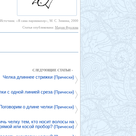
Источник: «Я сама парикмахер», М. С. Зимина, 2000
Статья опубликована:
Мария Фролова
СЛЕДУЮЩИЕ СТАТЬИ ›
Челка длиннее стрижки (
)
Прически
и с одной линией среза (
)
Прически
Поговорим о длине челки (
)
Прически
ичь челку тем, кто носит волосы на
рямой или косой пробор? (
)
Прически