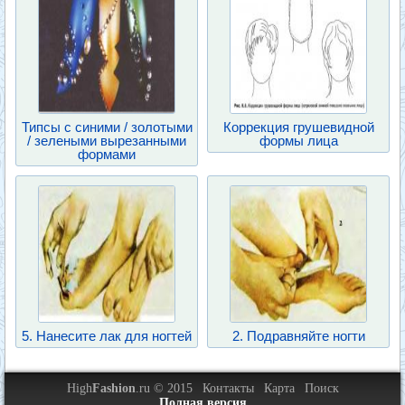
Типсы с синими / золотыми
Коррекция грушевидной
/ зелеными вырезанными
формы лица
формами
5. Нанесите лак для ногтей
2. Подравняйте ногти
High
Fashion
.ru © 2015
Контакты
Карта
Поиск
Полная версия