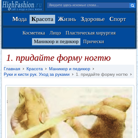
М
ода
К
расота
Ж
изнь
З
доровье
С
порт
Косметика
Лицо
Пластическая хирургия
Маникюр и педикюр
Прически
1. придайте форму ногтю
Главная
Красота
Маникюр и педикюр
Руки и кисти рук. Уход за руками
1. придайте форму ногтю