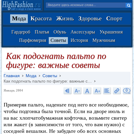
М
ода
К
расота
Ж
изнь
З
доровье
С
порт
Гардероб
Платья
Обувь
Аксессуары
Украшения
Парфюмерия
Советы
История
Мужчинам
Как подогнать пальто по
фигуре: важные советы
Главная
Мода
Советы
Как подогнать пальто по фигуре: важные с…
0
Январь 2004
Примеряя пальто, наденьте под него все необходимое,
чтобы подгонка была точной. Если на дворе июль и
на вас хлопчатобумажная кофточка, возьмите свитер
или жакет (в зависимости от того, что вам нужно) с
соседней вешалки. Не забудьте обо всех основных