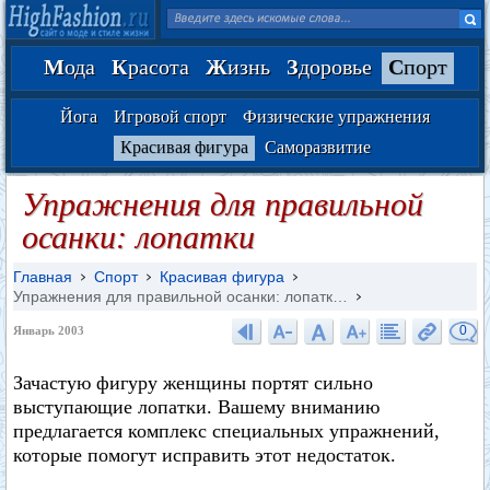
М
ода
К
расота
Ж
изнь
З
доровье
С
порт
Йога
Игровой спорт
Физические упражнения
Красивая фигура
Саморазвитие
Упражнения для правильной
осанки: лопатки
Главная
Спорт
Красивая фигура
Упражнения для правильной осанки: лопатк…
0
Январь 2003
Зачастую фигуру женщины портят сильно
выступающие лопатки. Вашему вниманию
предлагается комплекс специальных упражнений,
которые помогут исправить этот недостаток.