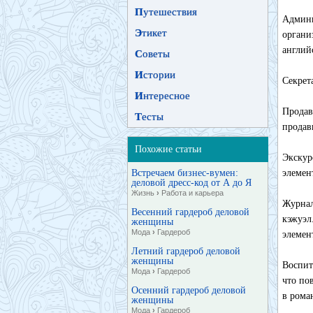
П
утешествия
Админи
Э
тикет
органи
англий
С
оветы
И
стории
Секрет
И
нтересное
Продав
Т
есты
продав
Похожие статьи
Экскур
Встречаем бизнес-вумен:
элемен
деловой дресс-код от А до Я
Жизнь
›
Работа и карьера
Журнал
Весенний гардероб деловой
кэжуэл
женщины
Мода
›
Гардероб
элемен
Летний гардероб деловой
женщины
Воспит
Мода
›
Гардероб
что по
Осенний гардероб деловой
в рома
женщины
Мода
›
Гардероб