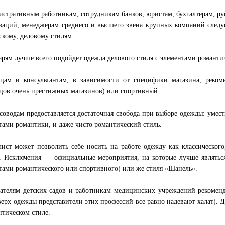
стративным работникам, сотрудникам банков, юристам, бухгалтерам, р
заций, менеджерам среднего и высшего звена крупных компаний следуе
скому, деловому стилям.
арям лучше всего подойдет одежда делового стиля с элементами романти
цам и консультантам, в зависимости от специфики магазина, реком
цов очень престижных магазинов) или спортивный.
соводам предоставляется достаточная свобода при выборе одежды: умест
тами романтики, и даже чисто романтический стиль.
ист может позволить себе носить на работе одежду как классического
. Исключения — официальные мероприятия, на которые лучше являться
тами романтического или спортивного) или же стиля «Шанель».
ателям детских садов и работникам медицинских учреждений рекоменду
верх одежды представители этих профессий все равно надевают халат). 
нтическом стиле.