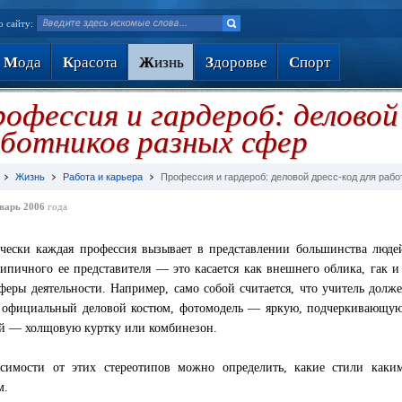
о сайту:
М
ода
К
расота
Ж
изнь
З
доровье
С
порт
офессия и гардероб: деловой
ботников разных сфер
Жизнь
Работа и карьера
Профессия и гардероб: деловой дресс-код для раб
варь 2006
года
чески каждая профессия вызывает в представлении большинства люде
типичного ее представителя — это касается как внешнего облика, гак 
феры деятельности. Например, само собой считается, что учитель долж
 официальный деловой костюм, фотомодель — яркую, подчеркивающую 
й — холщовую куртку или комбинезон.
симости от этих стереотипов можно определить, какие стили каки
м.