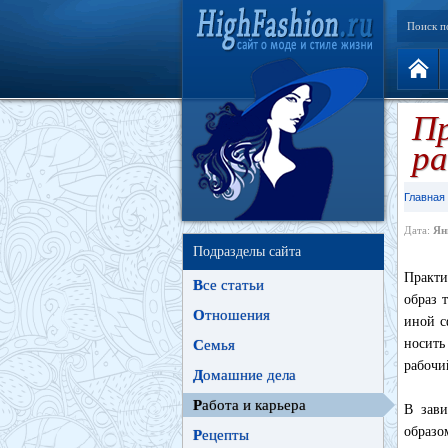
Поиск п
Пр
ра
Главная
Дата:
Ян
Подразделы сайта
Практи
В
се статьи
образ 
О
тношения
иной с
носить
С
емья
рабочи
Д
омашние дела
Р
абота и карьера
В зави
образо
Р
ецепты