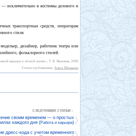
но — исключительно в костюмы делового и
ичных транспортных средств, операторам
ивного стиля.
модельер, дизайнер, работник театра или
азийного, фольклорного стилей.
шной карьеры и личной жизни», Т. В. Яковлева, 2006
Статья опубликована:
Алиса Шишкина
СЛЕДУЮЩИЕ СТАТЬИ ›
ение своим временем — о простых
вилах каждого дня (
)
Работа и карьера
е дресс-кода с учетом временного