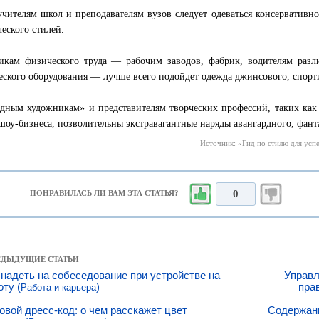
учителям школ и преподавателям вузов следует одеваться консерватив
ческого стилей.
икам физического труда — рабочим заводов, фабрик, водителям разл
еского оборудования — лучше всего подойдет одежда джинсового, спорт
дным художникам» и представителям творческих профессий, таких как 
шоу-бизнеса, позволительны экстравагантные наряды авангардного, фант
Источник: «Гид по стилю для успе
0
ПОНРАВИЛАСЬ ЛИ ВАМ ЭТА СТАТЬЯ?
РЕДЫДУЩИЕ СТАТЬИ
 надеть на собеседование при устройстве на
Управл
оту (
)
пра
Работа и карьера
овой дресс-код: о чем расскажет цвет
Содержани