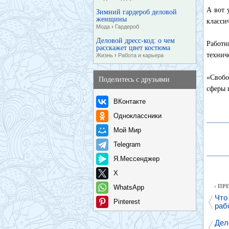
А вот 
Зимний гардероб деловой
женщины
класси
Мода
›
Гардероб
Деловой дресс-код: о чем
Работн
расскажет цвет костюма
технич
Жизнь
›
Работа и карьера
«Свобо
Поделитесь с друзьями
сферы 
ВКонтакте
Одноклассники
Мой Мир
Telegram
Я.Мессенджер
X
‹ П
WhatsApp
Что
Pinterest
раб
Дел