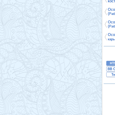
кос
Осо
(
Раб
Осо
(
Раб
Осо
карь
HT
BB 
Te