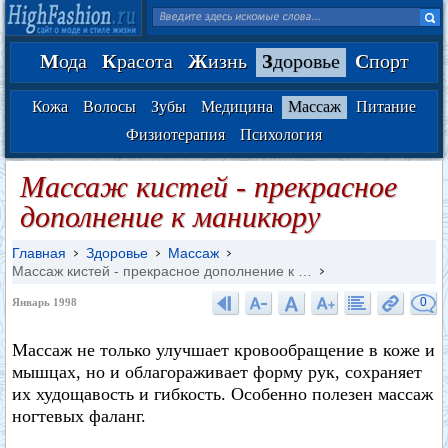
М
ода
К
расота
Ж
изнь
З
доровье
С
порт
Кожа
Волосы
Зубы
Медицина
Массаж
Питание
Физиотерапия
Психология
Массаж кистей - прекрасное
дополнение к маникюру
Главная
Здоровье
Массаж
Массаж кистей - прекрасное дополнение к …
0
Январь 1998
Массаж не только улучшает кровообращение в коже и
мышцах, но и облагораживает форму рук, сохраняет
их худощавость и гибкость. Особенно полезен массаж
ногтевых фаланг.