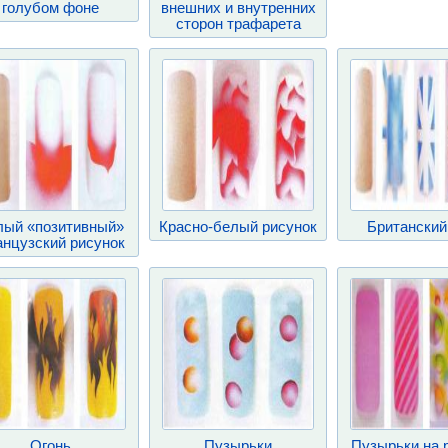
голубом фоне
внешних и внутренних
сторон трафарета
лый «позитивный»
Красно-белый рисунок
Британский
нцузский рисунок
Огонь
Пузырьки
Пузырьки на 