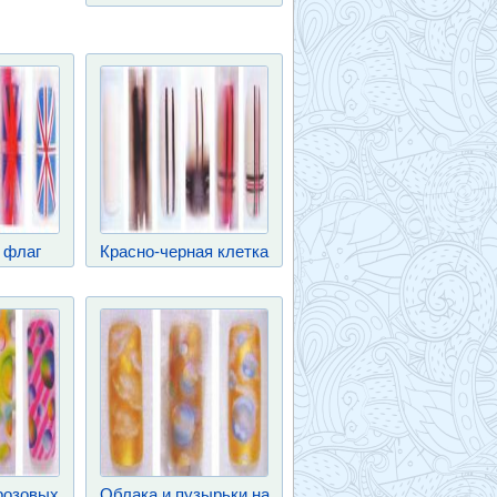
 флаг
Красно-черная клетка
розовых
Облака и пузырьки на