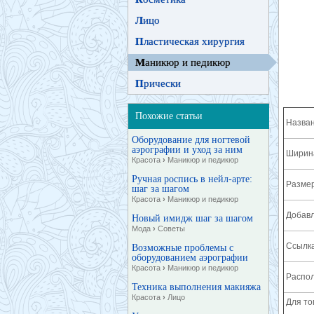
Л
ицо
П
ластическая хирургия
М
аникюр и педикюр
П
рически
Похожие статьи
Назван
Оборудование для ногтевой
аэрографии и уход за ним
Ширина
Красота
›
Маникюр и педикюр
Ручная роспись в нейл-арте:
Разме
шаг за шагом
Красота
›
Маникюр и педикюр
Добавл
Новый имидж шаг за шагом
Мода
›
Советы
Ссылка
Возможные проблемы с
оборудованием аэрографии
Красота
›
Маникюр и педикюр
Распол
Техника выполнения макияжа
Красота
›
Лицо
Для то