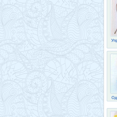
Уп
Од