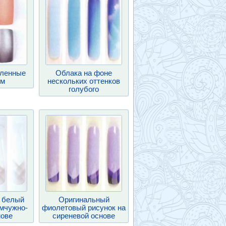
мленные
Облака на фоне
ом
нескольких оттенков
голубого
 белый
Оригинальный
емчужно-
фиолетовый рисунок на
нове
сиреневой основе