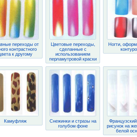
вные переходы от
Цветовые переходы,
Ногти, офор
ного контрастного
сделанные с
контур
цвета к другому
использованием
перламутровой краски
Камуфляж
Снежинки и стразы на
Французский
голубом фоне
рисунок на ж
белой ос