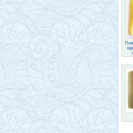
Пла
од