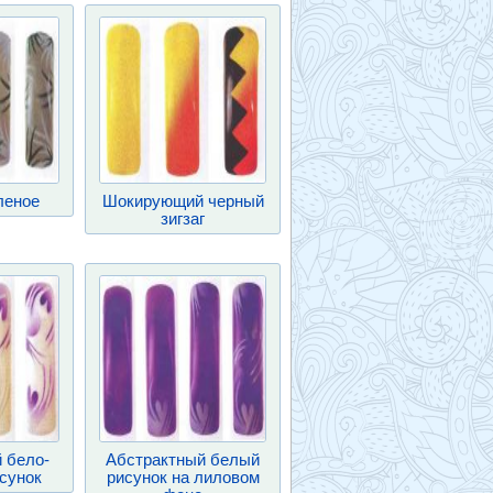
леное
Шокирующий черный
зигзаг
 бело-
Абстрактный белый
сунок
рисунок на лиловом