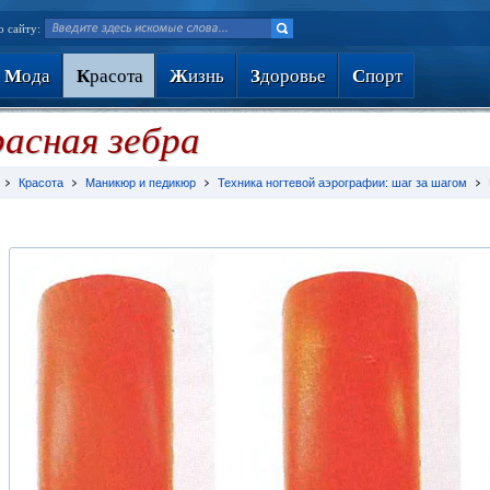
о сайту:
М
ода
К
расота
Ж
изнь
З
доровье
С
порт
асная зебра
Красота
Маникюр и педикюр
Техника ногтевой аэрографии: шаг за шагом