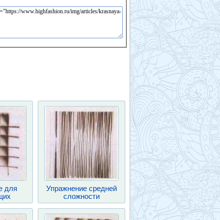
е для
Упражнение средней
щих
сложности