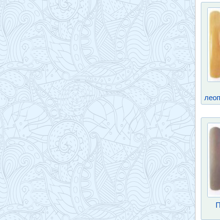
лео
П