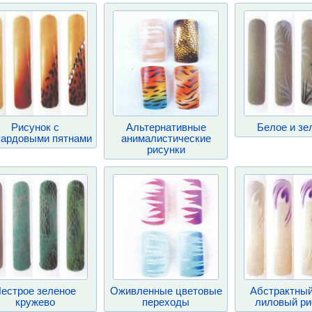
Рисунок с
Альтернативные
Белое и зе
пардовыми пятнами
анималистические
рисунки
естрое зеленое
Оживленные цветовые
Абстрактный
кружево
переходы
лиловый ри