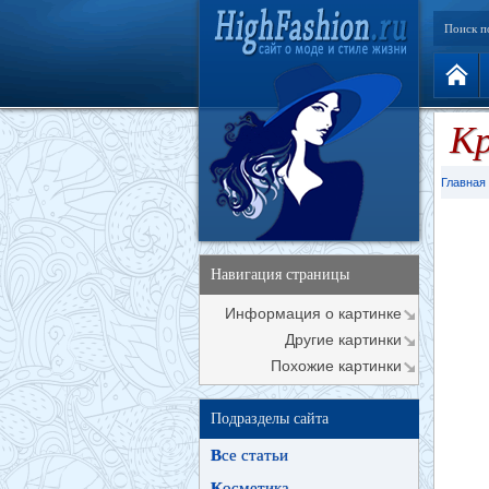
Поиск п
Кр
Главная
Навигация страницы
Информация о картинке
Другие картинки
Похожие картинки
Подразделы сайта
В
се статьи
К
осметика