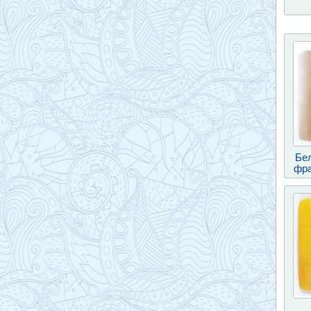
Бе
фра