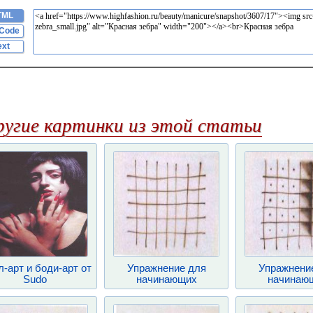
TML
Code
ext
ругие картинки из этой статьи
-арт и боди-арт от
Упражнение для
Упражнени
Sudo
начинающих
начинаю