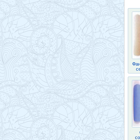
Фан
с
со