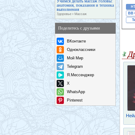
Учимся делать массаж головы:
анатомия, показания и техника
H
выполнения
BB 
Здоровье
›
Массаж
T
Поделитесь с друзьями
ВКонтакте
Одноклассники
Д
Мой Мир
Telegram
Я.Мессенджер
X
WhatsApp
Pinterest
Нейл