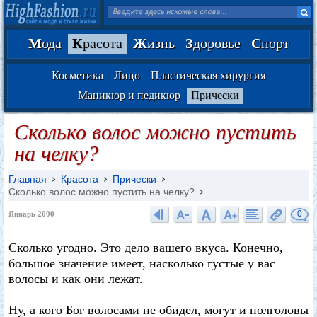
М
ода
К
расота
Ж
изнь
З
доровье
С
порт
Косметика
Лицо
Пластическая хирургия
Маникюр и педикюр
Прически
Сколько волос можно пустить
на челку?
Главная
Красота
Прически
Сколько волос можно пустить на челку?
0
Январь 2000
Сколько угодно. Это дело вашего вкуса. Конечно,
большое значение имеет, насколько густые у вас
волосы и как они лежат.
Ну, а кого Бог волосами не обидел, могут и полголовы